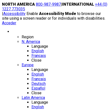
Skip
NORTH AMERICA
800-987-9987
|
INTERNATIONAL
+44 (0)
to
1227 773035
content
|
Accessibility
Enable
Accessibility Mode
to browse our
site using a screen reader or for individuals with disabilities.
Acceder
Region / Language
Region
N. America
Language
English
Français
Close
Europe
Language
English
Français
Deutsch
Español
Close
Latin America
Language
English