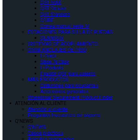
QRT MAX
QRT Deluxe
QRT Standard
Q’UBE
Correa manual serie M
ESTACIONES PARA SILLA DE RUEDAS
QUANTUM
SISTEMAS DE ACOPLAMIENTO
OMNI ANCLAJES DE PISO
L-Track
Slide ‘N Click
L-Pockets
Fijación QSF para asiento
MÁS PRODUCTOS
Cinturones para ocupantes
Accesorios generales
Wheelchair Securement Product Finder
ATENCIÓN AL CLIENTE
Atención al cliente
Preguntas frecuentes de soporte
Q’NEWS
Q’NEWS
Casos prácticos
Artículos destacados