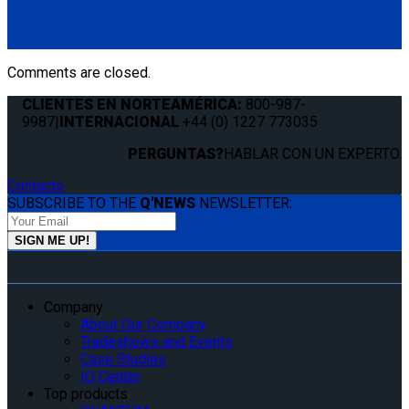
QLK 2" Base Mount
(1) QLK 2" Base Mount (QS99021)
Comments are closed.
CLIENTES EN NORTEAMÉRICA:
800-987-
9987
|
INTERNACIONAL
+44 (0) 1227 773035
PERGUNTAS?
HABLAR CON UN EXPERTO.
Contacto
SUBSCRIBE TO THE
Q'NEWS
NEWSLETTER:
Company
About Our Company
Tradeshows and Events
Case Studies
IQ Center
Top products