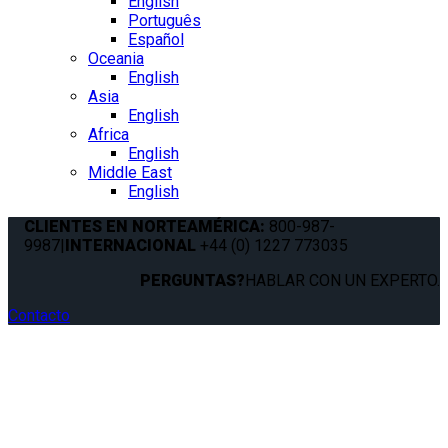
English
Português
Español
Oceania
English
Asia
English
Africa
English
Middle East
English
CLIENTES EN NORTEAMÉRICA:
800-987-
9987
|
INTERNACIONAL
+44 (0) 1227 773035
PERGUNTAS?
HABLAR CON UN EXPERTO.
Contacto