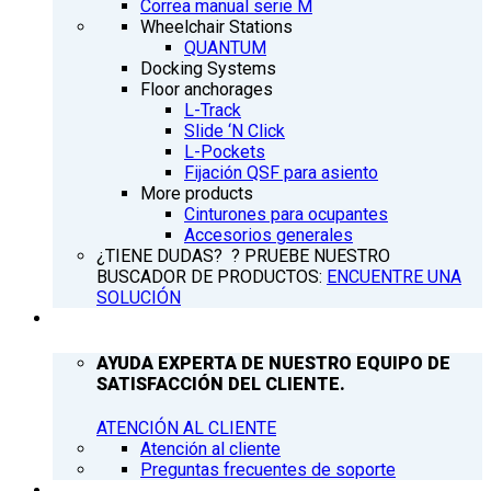
Correa manual serie M
Wheelchair Stations
QUANTUM
Docking Systems
Floor anchorages
L-Track
Slide ‘N Click
L-Pockets
Fijación QSF para asiento
More products
Cinturones para ocupantes
Accesorios generales
¿TIENE DUDAS? ? PRUEBE NUESTRO
BUSCADOR DE PRODUCTOS:
ENCUENTRE UNA
SOLUCIÓN
ATENCIÓN AL CLIENTE
AYUDA EXPERTA DE NUESTRO EQUIPO DE
SATISFACCIÓN DEL CLIENTE.
ATENCIÓN AL CLIENTE
Atención al cliente
Preguntas frecuentes de soporte
Q’NEWS