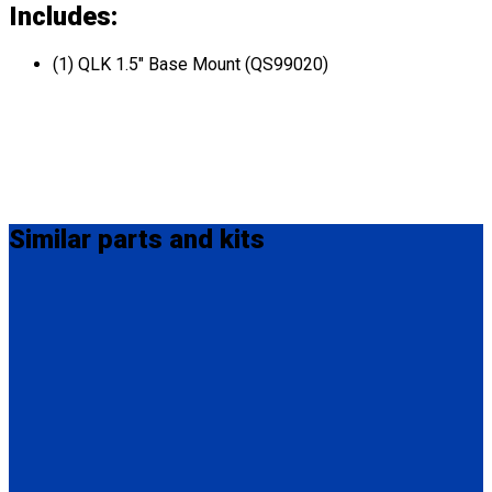
Includes:
(1) QLK 1.5" Base Mount (QS99020)
Similar
parts and kits
QC04057
QLK 3/16" Base Mount (Shim)
(1) QLK 3/16" Base Mount (Shim) (QC04057)
QS99025