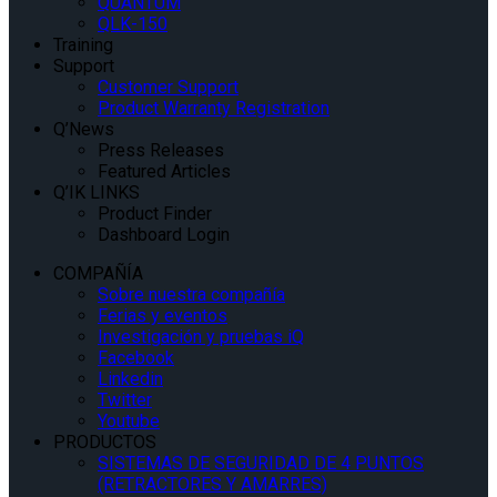
QUANTUM
QLK-150
Training
Support
Customer Support
Product Warranty Registration
Q’News
Press Releases
Featured Articles
Q’IK LINKS
Product Finder
Dashboard Login
COMPAÑÍA
Sobre nuestra compañía
Ferias y eventos
Investigación y pruebas iQ
Facebook
Linkedin
Twitter
Youtube
PRODUCTOS
SISTEMAS DE SEGURIDAD DE 4 PUNTOS
(RETRACTORES Y AMARRES)