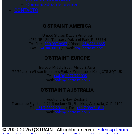
Comunicados de prensa
CONTACTO
Q'STRAINT AMERICA
United States & Latin America
4031 NE 12th Terrace / Oakland Park, FL 33334
Toll-Free:
800-987-9987
/ Direct:
954-986-6665
Fax:
954-986-0021
/ Email:
cs@qstraint.com
Q'STRAINT EUROPE
Europe, Middle-East, Africa & Asia
72-76 John Wilson Business Park / Whitstable, Kent, CT5 3QT, UK
Tel:
+44 (0)1227 773035
Email:
sales@qstraint.co.uk
Q'STRAINT AUSTRALIA
Australia & New Zealand
Tramanco Pty Ltd. / 21 Shoebury St., Rocklea, Australia, QLD. 4106
Tel:
+61 7 3892 2311
/ Fax:
+61 7 3892 1819
Email:
sales@qstraint.co.uk
© 2000-
2026 Q'STRAINT. All rights reserved.
Sitemap
Terms