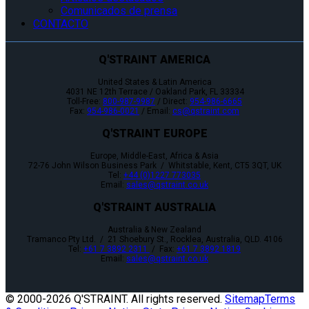
Comunicados de prensa
CONTACTO
Q'STRAINT AMERICA
United States & Latin America
4031 NE 12th Terrace / Oakland Park, FL 33334
Toll-Free:
800-987-9987
/ Direct:
954-986-6665
Fax:
954-986-0021
/ Email:
cs@qstraint.com
Q'STRAINT EUROPE
Europe, Middle-East, Africa & Asia
72-76 John Wilson Business Park / Whitstable, Kent, CT5 3QT, UK
Tel:
+44 (0)1227 773035
Email:
sales@qstraint.co.uk
Q'STRAINT AUSTRALIA
Australia & New Zealand
Tramanco Pty Ltd. / 21 Shoebury St., Rocklea, Australia, QLD. 4106
Tel:
+61 7 3892 2311
/ Fax:
+61 7 3892 1819
Email:
sales@qstraint.co.uk
© 2000-
2026 Q'STRAINT. All rights reserved.
Sitemap
Terms