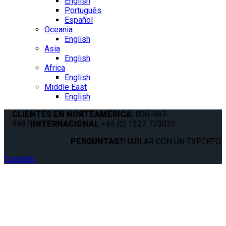
English
Português
Español
Oceania
English
Asia
English
Africa
English
Middle East
English
CLIENTES EN NORTEAMÉRICA:
800-987-
9987
|
INTERNACIONAL
+44 (0) 1227 773035
PERGUNTAS?
HABLAR CON UN EXPERTO.
Contacto