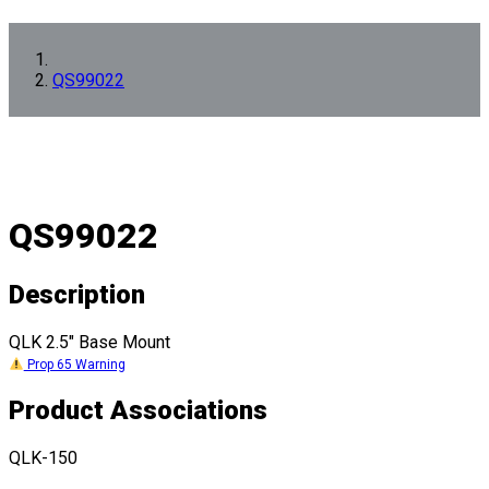
QS99022
QS99022
Description
QLK 2.5" Base Mount
Prop 65 Warning
Product Associations
QLK-150