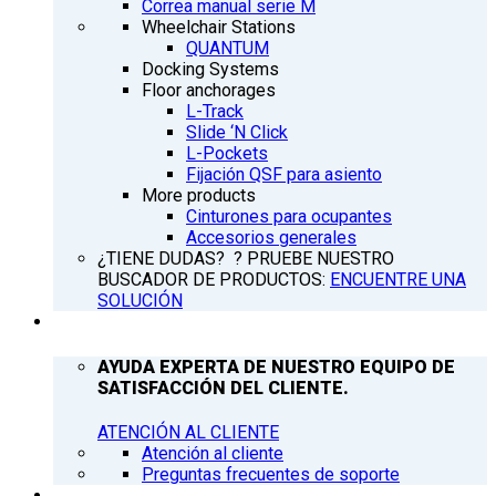
Correa manual serie M
Wheelchair Stations
QUANTUM
Docking Systems
Floor anchorages
L-Track
Slide ‘N Click
L-Pockets
Fijación QSF para asiento
More products
Cinturones para ocupantes
Accesorios generales
¿TIENE DUDAS? ? PRUEBE NUESTRO
BUSCADOR DE PRODUCTOS:
ENCUENTRE UNA
SOLUCIÓN
ATENCIÓN AL CLIENTE
AYUDA EXPERTA DE NUESTRO EQUIPO DE
SATISFACCIÓN DEL CLIENTE.
ATENCIÓN AL CLIENTE
Atención al cliente
Preguntas frecuentes de soporte
Q’NEWS