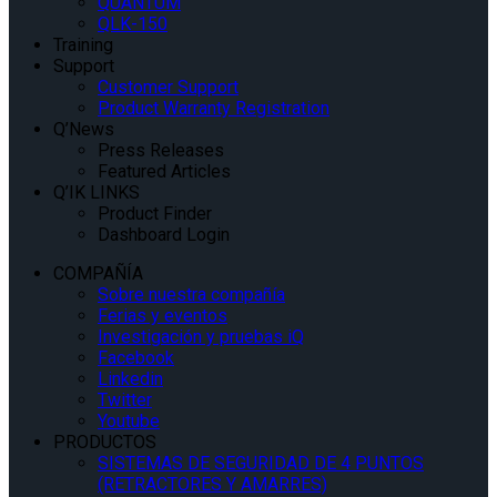
QUANTUM
QLK-150
Training
Support
Customer Support
Product Warranty Registration
Q’News
Press Releases
Featured Articles
Q’IK LINKS
Product Finder
Dashboard Login
COMPAÑÍA
Sobre nuestra compañía
Ferias y eventos
Investigación y pruebas iQ
Facebook
Linkedin
Twitter
Youtube
PRODUCTOS
SISTEMAS DE SEGURIDAD DE 4 PUNTOS
(RETRACTORES Y AMARRES)