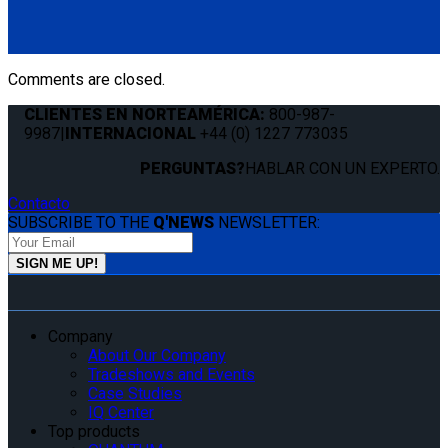
QLK 1.5" Base Mount
(1) QLK 1.5" Base Mount (QS99020)
Comments are closed.
CLIENTES EN NORTEAMÉRICA:
800-987-
9987
|
INTERNACIONAL
+44 (0) 1227 773035
PERGUNTAS?
HABLAR CON UN EXPERTO.
Contacto
SUBSCRIBE TO THE
Q'NEWS
NEWSLETTER:
Company
About Our Company
Tradeshows and Events
Case Studies
IQ Center
Top products