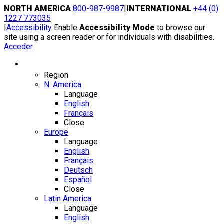
Skip
NORTH AMERICA
800-987-9987
|
INTERNATIONAL
+44 (0)
to
1227 773035
content
|
Accessibility
Enable
Accessibility Mode
to browse our
site using a screen reader or for individuals with disabilities.
Acceder
Region / Language
Region
N. America
Language
English
Français
Close
Europe
Language
English
Français
Deutsch
Español
Close
Latin America
Language
English