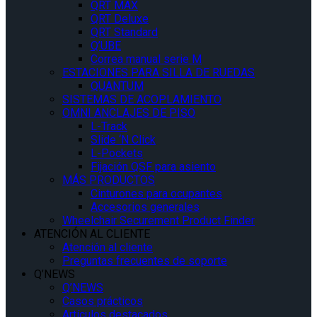
QRT MAX
QRT Deluxe
QRT Standard
Q’UBE
Correa manual serie M
ESTACIONES PARA SILLA DE RUEDAS
QUANTUM
SISTEMAS DE ACOPLAMIENTO
OMNI ANCLAJES DE PISO
L-Track
Slide ‘N Click
L-Pockets
Fijación QSF para asiento
MÁS PRODUCTOS
Cinturones para ocupantes
Accesorios generales
Wheelchair Securement Product Finder
ATENCIÓN AL CLIENTE
Atención al cliente
Preguntas frecuentes de soporte
Q’NEWS
Q’NEWS
Casos prácticos
Artículos destacados