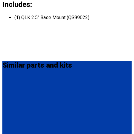
Includes:
(1) QLK 2.5" Base Mount (QS99022)
Similar
parts and kits
QC04057
QLK 3/16" Base Mount (Shim)
(1) QLK 3/16" Base Mount (Shim) (QC04057)
QS99025