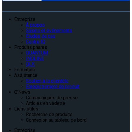
Entreprise
À propos
Salons et événements
Études de cas
Centre IQ
Produits phares
QUANTUM
INQLINE
QLK
Formation
Assistance
Soutien à la clientèle
Enregistrement de produit
Q’News
Communiqués de presse
Articles en vedette
Liens utiles
Recherche de produits
Connexion au tableau de bord
Entreprise