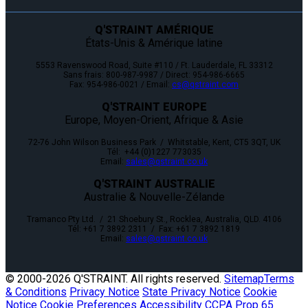
Q'STRAINT AMÉRIQUE
États-Unis & Amérique latine
5553 Ravenswood Road, Suite #110 / Ft. Lauderdale, FL 33312
Sans frais: 800-987-9987 / Direct: 954-986-6665
Fax: 954-986-0021 / Email:
cs@qstraint.com
Q'STRAINT EUROPE
Europe, Moyen-Orient, Afrique & Asie
72-76 John Wilson Business Park / Whitstable, Kent, CT5 3QT, UK
Tél: +44 (0)1227 773035
Email:
sales@qstraint.co.uk
Q'STRAINT AUSTRALIE
Australie & Nouvelle-Zélande
Tramanco Pty Ltd. / 21 Shoebury St., Rocklea, Australia, QLD. 4106
Tél: +61 7 3892 2311 / Fax: +61 7 3892 1819
Email:
sales@qstraint.co.uk
© 2000-
2026 Q'STRAINT. All rights reserved.
Sitemap
Terms
& Conditions
Privacy Notice
State Privacy Notice
Cookie
Notice
Cookie Preferences
Accessibility
CCPA
Prop 65