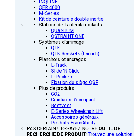
INQLINE
QER 4000
M-Series
Kit de ceinture à double inertie
Stations de Fauteuils roulants
QUANTUM
QSTRAINT ONE
Systèmes d'arrimage
QLK
QLK Brackets (Launch)
Planchers et ancrages
L-Track
Slide ‘N Click
L-Pockets
Fixation de siège QSF
Plus de produits
GO2
Ceintures d’occupant
BestVest
E-Series Wheelchair Lift
Accessoires généraux
Produits BraunAbility
PAS CERTAIN? ESSAYEZ NOTRE
OUTIL DE
RECHERCHE DE PRODUIT
:
Trouvez une solution