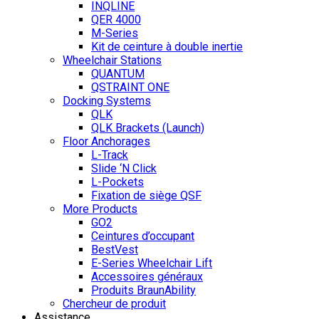
INQLINE
QER 4000
M-Series
Kit de ceinture à double inertie
Wheelchair Stations
QUANTUM
QSTRAINT ONE
Docking Systems
QLK
QLK Brackets (Launch)
Floor Anchorages
L-Track
Slide ‘N Click
L-Pockets
Fixation de siège QSF
More Products
GO2
Ceintures d’occupant
BestVest
E-Series Wheelchair Lift
Accessoires généraux
Produits BraunAbility
Chercheur de produit
Assistance