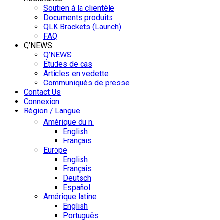
Soutien à la clientèle
Documents produits
QLK Brackets (Launch)
FAQ
Q’NEWS
Q’NEWS
Études de cas
Articles en vedette
Communiqués de presse
Contact Us
Connexion
Région / Langue
Amérique du n.
English
Français
Europe
English
Français
Deutsch
Español
Amérique latine
English
Português