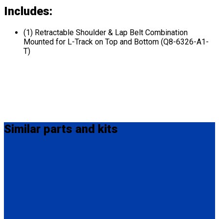
Includes:
(1) Retractable Shoulder & Lap Belt Combination
Mounted for L-Track on Top and Bottom (Q8-6326-A1-
T)
Similar
parts and kits
MM-410
M-Series Non-Retractable Shoulder Belt Fix Mounted on Top.
Attaches to stud fitting on lap belt.
(1) M-Series Non-Retractable Shoulder Belt, Fix Mounted on
Top. (MM-410)