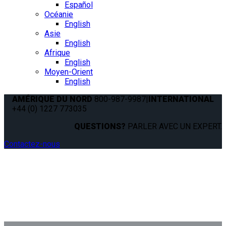
Español
Océanie
English
Asie
English
Afrique
English
Moyen-Orient
English
AMÉRIQUE DU NORD
800-987-9987
|
INTERNATIONAL
+44 (0) 1227 773035
QUESTIONS?
PARLER AVEC UN EXPERT.
Contactez-nous