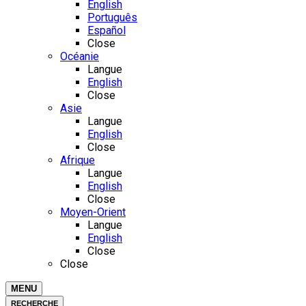
English
Português
Español
Close
Océanie
Langue
English
Close
Asie
Langue
English
Close
Afrique
Langue
English
Close
Moyen-Orient
Langue
English
Close
Close
MENU
RECHERCHE