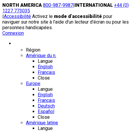
Skip
NORTH AMERICA
800-987-9987
|
INTERNATIONAL
+44 (0)
to
1227 773035
content
|
Accessibilité
Activez le
mode d’accessibilité
pour
naviguer sur notre site à l’aide d’un lecteur d’écran ou pour les
personnes handicapées.
Connexion
Région / Langue
Région
Amérique du n.
Langue
English
Français
Close
Europe
Langue
English
Français
Deutsch
Español
Close
Amérique latine
Langue