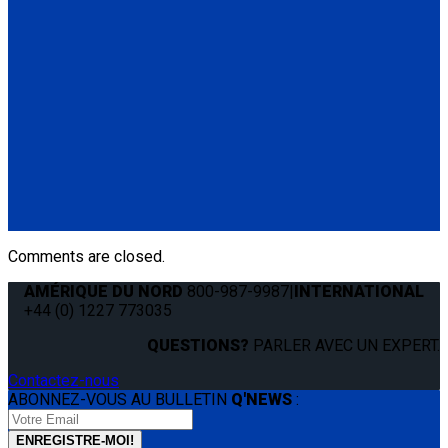
(1) Standard QRT Shoulder Belt Mounted for L-Track (Q5-
6410-T-BLK). Triangle fitting attaches to stud on lap belt.
Q8-6325-AT
Combination Lap & Shoulder Belt with Manual Height Adjuster
and Pin Connector. Triangle fitting attaches to stud on lap belt.
Lap belt connects to rear tie-downs.
(1) Standard Lap Belt (Q5-6325)
(1) Standard QRT Shoulder Belt Mounted for L-Track (Q5-
6410-T-BLK)
Comments are closed.
AMÉRIQUE DU NORD
800-987-9987
|
INTERNATIONAL
+44 (0) 1227 773035
QUESTIONS?
PARLER AVEC UN EXPERT.
Contactez-nous
ABONNEZ-VOUS AU BULLETIN
Q'NEWS
: