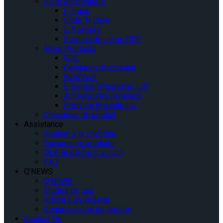
Floor Anchorages
L-Track
Slide ‘N Click
L-Pockets
Fixation de siège QSF
More Products
GO2
Ceintures d’occupant
BestVest
E-Series Wheelchair Lift
Accessoires généraux
Produits BraunAbility
Chercheur de produit
Assistance
Soutien à la clientèle
Documents produits
QLK Brackets (Launch)
FAQ
Q’NEWS
Q’NEWS
Études de cas
Articles en vedette
Communiqués de presse
Contact Us