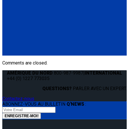
Q8-6325-AT
Combination Lap & Shoulder Belt with Manual Height Adjuster
and Pin Connector. Triangle fitting attaches to stud on lap belt.
Lap belt connects to rear tie-downs.
(1) Standard Lap Belt (Q5-6325)
(1) Standard QRT Shoulder Belt Mounted for L-Track (Q5-
6410-T-BLK)
Comments are closed.
AMÉRIQUE DU NORD
800-987-9987
|
INTERNATIONAL
+44 (0) 1227 773035
QUESTIONS?
PARLER AVEC UN EXPERT.
Contactez-nous
ABONNEZ-VOUS AU BULLETIN
Q'NEWS
: