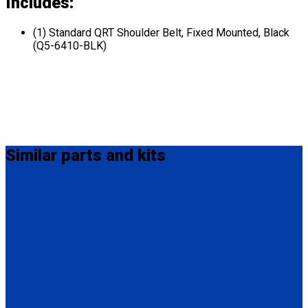
Includes:
(1) Standard QRT Shoulder Belt, Fixed Mounted, Black
(Q5-6410-BLK)
Similar
parts and kits
MM-410
M-Series Non-Retractable Shoulder Belt Fix Mounted on Top.
Attaches to stud fitting on lap belt.
(1) M-Series Non-Retractable Shoulder Belt, Fix Mounted on
Top. (MM-410)