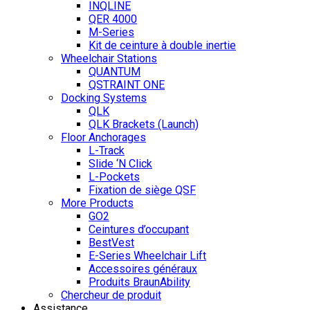
INQLINE
QER 4000
M-Series
Kit de ceinture à double inertie
Wheelchair Stations
QUANTUM
QSTRAINT ONE
Docking Systems
QLK
QLK Brackets (Launch)
Floor Anchorages
L-Track
Slide ‘N Click
L-Pockets
Fixation de siège QSF
More Products
GO2
Ceintures d’occupant
BestVest
E-Series Wheelchair Lift
Accessoires généraux
Produits BraunAbility
Chercheur de produit
Assistance