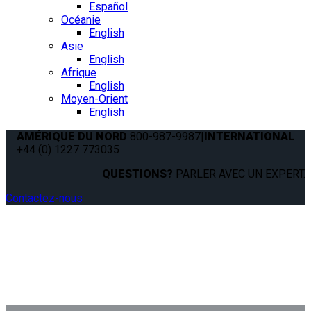
Español
Océanie
English
Asie
English
Afrique
English
Moyen-Orient
English
AMÉRIQUE DU NORD
800-987-9987
|
INTERNATIONAL
+44 (0) 1227 773035
QUESTIONS?
PARLER AVEC UN EXPERT.
Contactez-nous