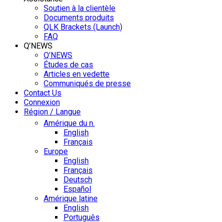
Soutien à la clientèle
Documents produits
QLK Brackets (Launch)
FAQ
Q’NEWS
Q’NEWS
Études de cas
Articles en vedette
Communiqués de presse
Contact Us
Connexion
Région / Langue
Amérique du n.
English
Français
Europe
English
Français
Deutsch
Español
Amérique latine
English
Português