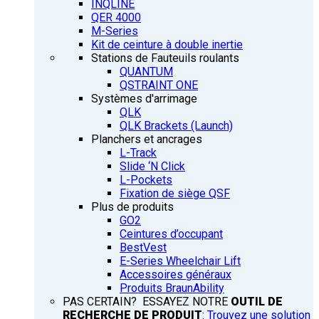
INQLINE
QER 4000
M-Series
Kit de ceinture à double inertie
Stations de Fauteuils roulants
QUANTUM
QSTRAINT ONE
Systèmes d'arrimage
QLK
QLK Brackets (Launch)
Planchers et ancrages
L-Track
Slide ‘N Click
L-Pockets
Fixation de siège QSF
Plus de produits
GO2
Ceintures d’occupant
BestVest
E-Series Wheelchair Lift
Accessoires généraux
Produits BraunAbility
PAS CERTAIN? ESSAYEZ NOTRE
OUTIL DE
RECHERCHE DE PRODUIT
:
Trouvez une solution