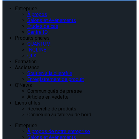
Entreprise
À propos
Salons et événements
Études de cas
Centre IQ
Produits phares
QUANTUM
INQLINE
QLK
Formation
Assistance
Soutien à la clientèle
Enregistrement de produit
Q’News
Communiqués de presse
Articles en vedette
Liens utiles
Recherche de produits
Connexion au tableau de bord
Entreprise
À propos de notre entreprise
Salons et événements