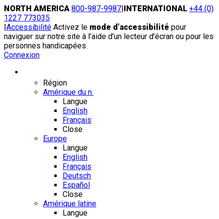
Skip
NORTH AMERICA
800-987-9987
|
INTERNATIONAL
+44 (0)
to
1227 773035
content
|
Accessibilité
Activez le
mode d’accessibilité
pour
naviguer sur notre site à l’aide d’un lecteur d’écran ou pour les
personnes handicapées.
Connexion
Région / Langue
Région
Amérique du n.
Langue
English
Français
Close
Europe
Langue
English
Français
Deutsch
Español
Close
Amérique latine
Langue