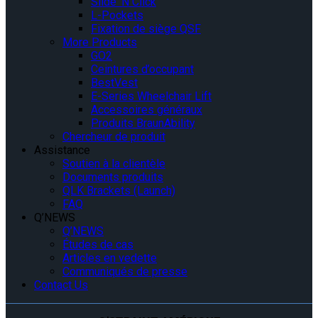
Slide ‘N Click
L-Pockets
Fixation de siège QSF
More Products
GO2
Ceintures d’occupant
BestVest
E-Series Wheelchair Lift
Accessoires généraux
Produits BraunAbility
Chercheur de produit
Assistance
Soutien à la clientèle
Documents produits
QLK Brackets (Launch)
FAQ
Q’NEWS
Q’NEWS
Études de cas
Articles en vedette
Communiqués de presse
Contact Us