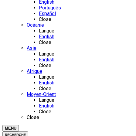
English
Português
Español
Close
Océanie
Langue
English
Close
Asie
Langue
English
Close
Afrique
Langue
English
Close
Moyen-Orient
Langue
English
Close
Close
MENU
RECHERCHE