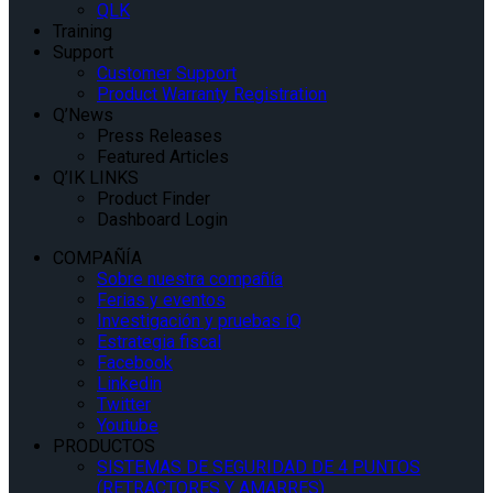
QLK
Training
Support
Customer Support
Product Warranty Registration
Q’News
Press Releases
Featured Articles
Q’IK LINKS
Product Finder
Dashboard Login
COMPAÑÍA
Sobre nuestra compañía
Ferias y eventos
Investigación y pruebas iQ
Estrategia fiscal
Facebook
Linkedin
Twitter
Youtube
PRODUCTOS
SISTEMAS DE SEGURIDAD DE 4 PUNTOS
(RETRACTORES Y AMARRES)