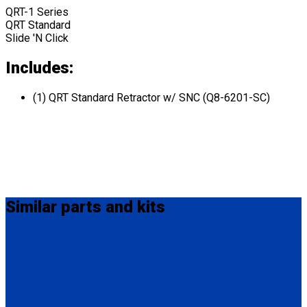
QRT-1 Series
QRT Standard
Slide 'N Click
Includes:
(1) QRT Standard Retractor w/ SNC (Q8-6201-SC)
Similar
parts and kits
Q8-6201-L
Single, semi-automatic QRT Standard retractor (single knob)
mounted with L-Track fitting.