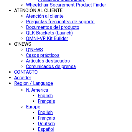
Wheelchair Securement Product Finder
ATENCIÓN AL CLIENTE
Atención al cliente
Preguntas frecuentes de soporte
Documentos del producto
QLK Brackets (Launch)
OMNI-VR Kit Builder
Q’NEWS
Q’NEWS
Casos prácticos
Artículos destacados
Comunicados de prensa
CONTACTO
Acceder
Region / Language
N. America
English
Français
Europe
English
Français
Deutsch
Español