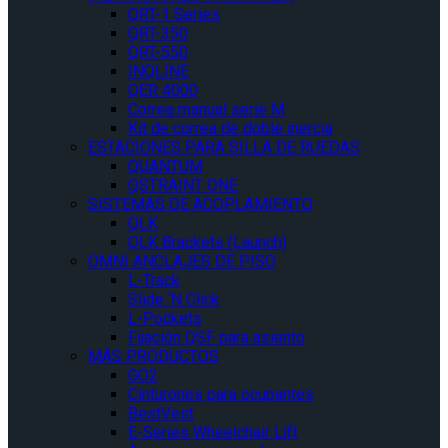
QRT-1 Series
QRT-350
QRT-550
INQLINE
QER 4000
Correa manual serie M
Kit de correa de doble inercia
ESTACIONES PARA SILLA DE RUEDAS
QUANTUM
QSTRAINT ONE
SISTEMAS DE ACOPLAMIENTO
QLK
QLK Brackets (Launch)
OMNI ANCLAJES DE PISO
L-Track
Slide ‘N Click
L-Pockets
Fijación QSF para asiento
MÁS PRODUCTOS
GO2
Cinturones para ocupantes
BestVest
E-Series Wheelchair Lift