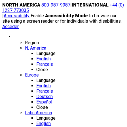
Skip
NORTH AMERICA
800-987-9987
|
INTERNATIONAL
+44 (0)
to
1227 773035
content
|
Accessibility
Enable
Accessibility Mode
to browse our
site using a screen reader or for individuals with disabilities.
Acceder
Region / Language
Region
N. America
Language
English
Français
Close
Europe
Language
English
Français
Deutsch
Español
Close
Latin America
Language
English