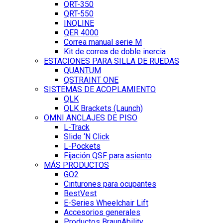
QRT-350
QRT-550
INQLINE
QER 4000
Correa manual serie M
Kit de correa de doble inercia
ESTACIONES PARA SILLA DE RUEDAS
QUANTUM
QSTRAINT ONE
SISTEMAS DE ACOPLAMIENTO
QLK
QLK Brackets (Launch)
OMNI ANCLAJES DE PISO
L-Track
Slide ‘N Click
L-Pockets
Fijación QSF para asiento
MÁS PRODUCTOS
GO2
Cinturones para ocupantes
BestVest
E-Series Wheelchair Lift
Accesorios generales
Productos BraunAbility