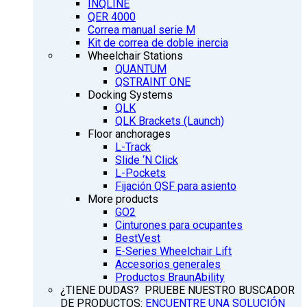
INQLINE
QER 4000
Correa manual serie M
Kit de correa de doble inercia
Wheelchair Stations
QUANTUM
QSTRAINT ONE
Docking Systems
QLK
QLK Brackets (Launch)
Floor anchorages
L-Track
Slide ‘N Click
L-Pockets
Fijación QSF para asiento
More products
GO2
Cinturones para ocupantes
BestVest
E-Series Wheelchair Lift
Accesorios generales
Productos BraunAbility
¿TIENE DUDAS? PRUEBE NUESTRO BUSCADOR
DE PRODUCTOS:
ENCUENTRE UNA SOLUCIÓN