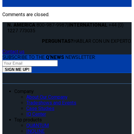
(1) QRT Standard Retractor w/ PLI (Q8-6201-L)
Comments are closed.
N. AMERICA
800-987-9987
|
INTERNATIONAL
+44 (0)
1227 773035
PERGUNTAS?
HABLAR CON UN EXPERTO.
Contact us
SUBSCRIBE TO THE
Q'NEWS
NEWSLETTER:
Company
About Our Company
Tradeshows and Events
Case Studies
IQ Center
Top products
QUANTUM
INQLINE