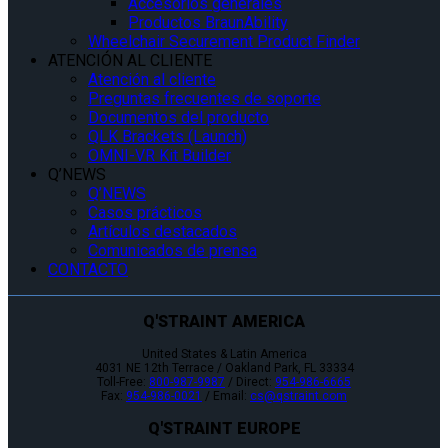
Accesorios generales
Productos BraunAbility
Wheelchair Securement Product Finder
ATENCIÓN AL CLIENTE
Atención al cliente
Preguntas frecuentes de soporte
Documentos del producto
QLK Brackets (Launch)
OMNI-VR Kit Builder
Q’NEWS
Q’NEWS
Casos prácticos
Artículos destacados
Comunicados de prensa
CONTACTO
Q'STRAINT AMERICA
United States & Latin America
4031 NE 12th Terrace / Oakland Park, FL 33334
Toll-Free:
800-987-9987
/ Direct:
954-986-6665
Fax:
954-986-0021
/ Email:
cs@qstraint.com
Q'STRAINT EUROPE