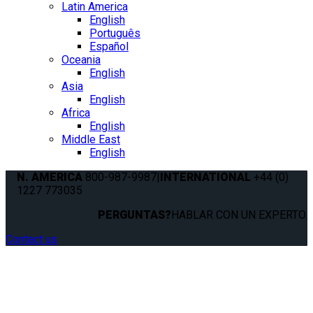
Latin America
English
Português
Español
Oceania
English
Asia
English
Africa
English
Middle East
English
N. AMERICA
800-987-9987
|
INTERNATIONAL
+44 (0)
1227 773035
PERGUNTAS?
HABLAR CON UN EXPERTO.
Contact us