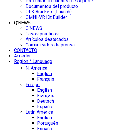
Preguntas frecuentes de soporte
Documentos del producto
QLK Brackets (Launch)
OMNI-VR Kit Builder
Q’NEWS
Q’NEWS
Casos prácticos
Artículos destacados
Comunicados de prensa
CONTACTO
Acceder
Region / Language
N. America
English
Français
Europe
English
Français
Deutsch
Español
Latin America
English
Português
Español