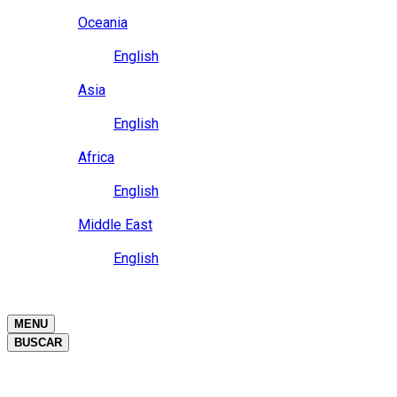
Close
Oceania
Language
English
Close
Asia
Language
English
Close
Africa
Language
English
Close
Middle East
Language
English
Close
Close
MENU
BUSCAR