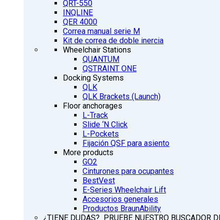
QRT-550
INQLINE
QER 4000
Correa manual serie M
Kit de correa de doble inercia
Wheelchair Stations
QUANTUM
QSTRAINT ONE
Docking Systems
QLK
QLK Brackets (Launch)
Floor anchorages
L-Track
Slide ‘N Click
L-Pockets
Fijación QSF para asiento
More products
GO2
Cinturones para ocupantes
BestVest
E-Series Wheelchair Lift
Accesorios generales
Productos BraunAbility
¿TIENE DUDAS? PRUEBE NUESTRO BUSCADOR D