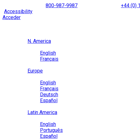
Skip
NORTH AMERICA
800-987-9987
|
INTERNATIONAL
+44 (0)
to
|
Accessibility
Enable
Accessibility Mode
to browse our site u
content
Acceder
Region / Language
Region
N. America
Language
English
Français
Close
Europe
Language
English
Français
Deutsch
Español
Close
Latin America
Language
English
Português
Español