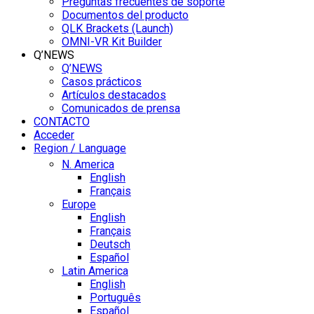
Preguntas frecuentes de soporte
Documentos del producto
QLK Brackets (Launch)
OMNI-VR Kit Builder
Q’NEWS
Q’NEWS
Casos prácticos
Artículos destacados
Comunicados de prensa
CONTACTO
Acceder
Region / Language
N. America
English
Français
Europe
English
Français
Deutsch
Español
Latin America
English
Português
Español