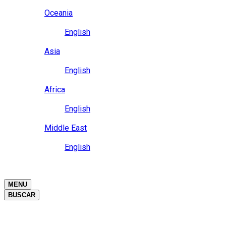
Close
Oceania
Language
English
Close
Asia
Language
English
Close
Africa
Language
English
Close
Middle East
Language
English
Close
Close
MENU
BUSCAR