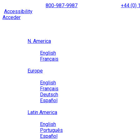
Skip
NORTH AMERICA
800-987-9987
|
INTERNATIONAL
+44 (0)
to
|
Accessibility
Enable
Accessibility Mode
to browse our site u
content
Acceder
Region / Language
Region
N. America
Language
English
Français
Close
Europe
Language
English
Français
Deutsch
Español
Close
Latin America
Language
English
Português
Español