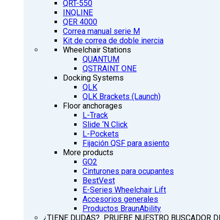
QRT-550
INQLINE
QER 4000
Correa manual serie M
Kit de correa de doble inercia
Wheelchair Stations
QUANTUM
QSTRAINT ONE
Docking Systems
QLK
QLK Brackets (Launch)
Floor anchorages
L-Track
Slide ‘N Click
L-Pockets
Fijación QSF para asiento
More products
GO2
Cinturones para ocupantes
BestVest
E-Series Wheelchair Lift
Accesorios generales
Productos BraunAbility
¿TIENE DUDAS? PRUEBE NUESTRO BUSCADOR D