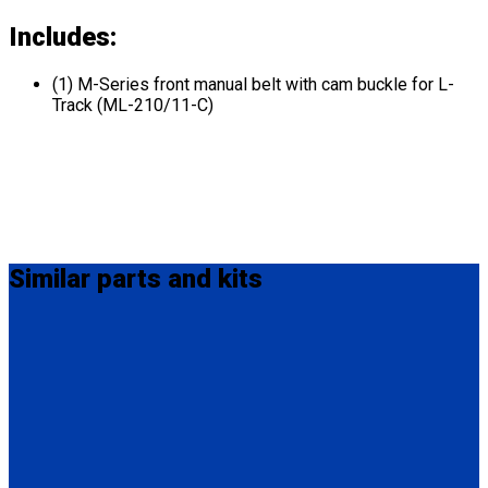
Includes:
(1) M-Series front manual belt with cam buckle for L-
Track (ML-210/11-C)
Similar
parts and kits
M-305-L30
4 M-Series rear manual belts with over-center buckle for L-
Track; Integrated Lap Belt, Fixed Shoulder Belt and 4 Oval L-
Pockets.
(4) M-Series rear manual belt with over-center buckle for L-