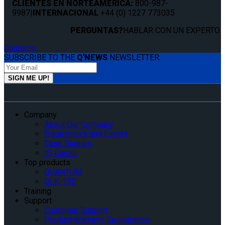
CLIENTES EN NORTEAMÉRICA:
800-987-
9987
|
INTERNACIONAL
+44 (0) 1227 773035
PERGUNTAS?
HABLAR CON UN EXPERTO.
Contacto
SUBSCRIBE TO THE
Q'NEWS
NEWSLETTER:
Company
About Our Company
Tradeshows and Events
Case Studies
IQ Center
Top products
QUANTUM
QLK-150
Training
Support
Customer Support
Product Warranty Registration