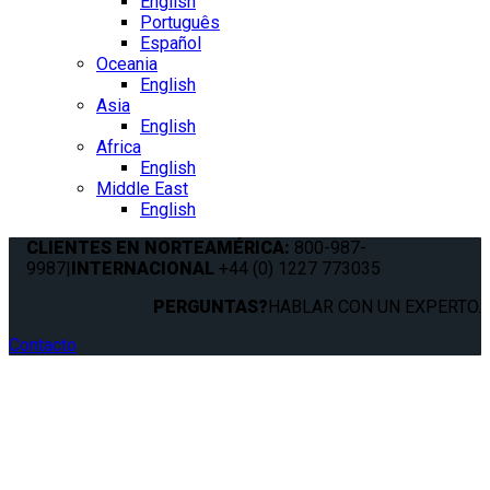
English
Português
Español
Oceania
English
Asia
English
Africa
English
Middle East
English
CLIENTES EN NORTEAMÉRICA:
800-987-
9987
|
INTERNACIONAL
+44 (0) 1227 773035
PERGUNTAS?
HABLAR CON UN EXPERTO.
Contacto