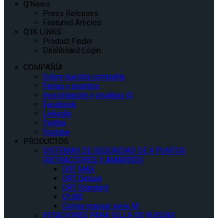
Q’News
Press Releases
Featured Articles
Q’IK LINKS
Product Finder
Dashboard Login
COMPAÑÍA
Sobre nuestra compañía
Ferias y eventos
Investigación y pruebas iQ
Facebook
Linkedin
Twitter
Youtube
PRODUCTOS
SISTEMAS DE SEGURIDAD DE 4 PUNTOS
(RETRACTORES Y AMARRES)
QRT MAX
QRT Deluxe
QRT Standard
Q’UBE
Correa manual serie M
ESTACIONES PARA SILLA DE RUEDAS