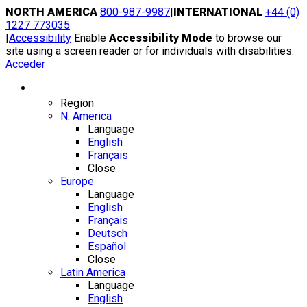
Skip
NORTH AMERICA
800-987-9987
|
INTERNATIONAL
+44 (0)
to
1227 773035
content
|
Accessibility
Enable
Accessibility Mode
to browse our
site using a screen reader or for individuals with disabilities.
Acceder
Region / Language
Region
N. America
Language
English
Français
Close
Europe
Language
English
Français
Deutsch
Español
Close
Latin America
Language
English