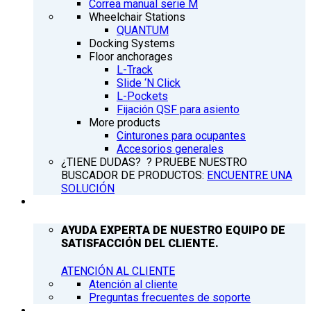
Correa manual serie M
Wheelchair Stations
QUANTUM
Docking Systems
Floor anchorages
L-Track
Slide ‘N Click
L-Pockets
Fijación QSF para asiento
More products
Cinturones para ocupantes
Accesorios generales
¿TIENE DUDAS? ? PRUEBE NUESTRO
BUSCADOR DE PRODUCTOS:
ENCUENTRE UNA
SOLUCIÓN
ATENCIÓN AL CLIENTE
AYUDA EXPERTA DE NUESTRO EQUIPO DE
SATISFACCIÓN DEL CLIENTE.
ATENCIÓN AL CLIENTE
Atención al cliente
Preguntas frecuentes de soporte
Q’NEWS