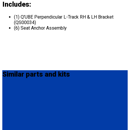
Includes:
(1) Q'UBE Perpendicular L-Track RH & LH Bracket
(QS00034)
(6) Seat Anchor Assembly
Similar
parts and kits
HK0003
Pin Connector part for Q'UBE
(1) Pin Connector part for Q'UBE (HK0003)
QS00035