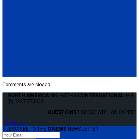
(1) Q'UBE Slide 'N Click RH & LH Bracket (QS00014)
Q060003
Q'UBE left-handed unit (street side)
(1) Q'UBE left-handed unit (street side) (Q060003)
Q060002
Q'UBE right-handed unit (curbside)
(1) Q'UBE right-handed unit (curbside) (Q060002)
Comments are closed.
NORTH AMERICA
800-987-9987
|
INTERNATIONAL
+44
(0) 1227 773035
QUESTIONS?
SPEAK WITH AN EXPERT.
Contact us
SUBSCRIBE TO THE
Q'NEWS
NEWSLETTER: