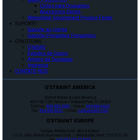
Cintos para Ocupantes
Acessórios Gerais
Wheelchair Securement Product Finder
SUPORTE
Suporte ao cliente
Suporte/Perguntas Frequentes
Q’NOTICIAS
Q’NEWS
Estudos de Casos
Artigos de Destaque
Imprensa
CONTATE-NOS
Q'STRAINT AMERICA
United States & Latin America
4031 NE 12th Terrace / Oakland Park, FL 33334
Toll-Free:
800-987-9987
/ Direct:
954-986-6665
Fax:
954-986-0021
/ Email:
cs@qstraint.com
Q'STRAINT EUROPE
Europe, Middle-East, Africa & Asia
72-76 John Wilson Business Park / Whitstable, Kent, CT5 3QT, UK
Tel:
+44 (0)1227 773035