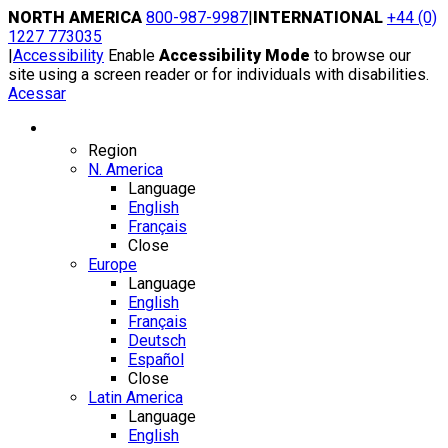
Skip
NORTH AMERICA
800-987-9987
|
INTERNATIONAL
+44 (0)
to
1227 773035
content
|
Accessibility
Enable
Accessibility Mode
to browse our
site using a screen reader or for individuals with disabilities.
Acessar
Region / Language
Region
N. America
Language
English
Français
Close
Europe
Language
English
Français
Deutsch
Español
Close
Latin America
Language
English