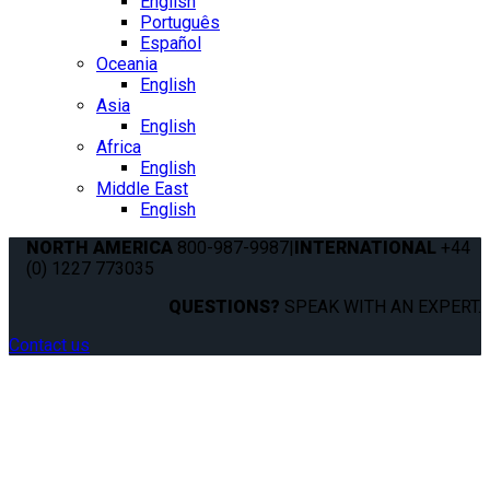
English
Português
Español
Oceania
English
Asia
English
Africa
English
Middle East
English
NORTH AMERICA
800-987-9987
|
INTERNATIONAL
+44
(0) 1227 773035
QUESTIONS?
SPEAK WITH AN EXPERT.
Contact us