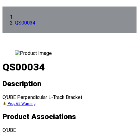
QS00034
QS00034
Description
Q'UBE Perpendicular L-Track Bracket
Prop 65 Warning
Product Associations
Q'UBE