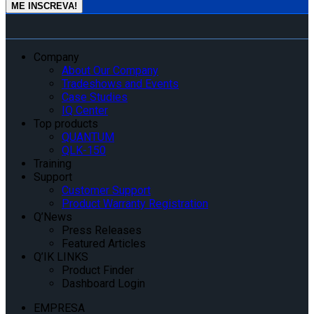
Company
About Our Company
Tradeshows and Events
Case Studies
IQ Center
Top products
QUANTUM
QLK-150
Training
Support
Customer Support
Product Warranty Registration
Q’News
Press Releases
Featured Articles
Q’IK LINKS
Product Finder
Dashboard Login
EMPRESA