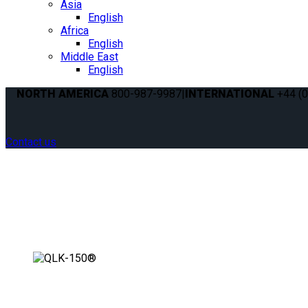
Asia
English
Africa
English
Middle East
English
NORTH AMERICA
800-987-9987
|
INTERNATIONAL
+44 (0
Contact us
SISTEMA DE ANCORAGEM 