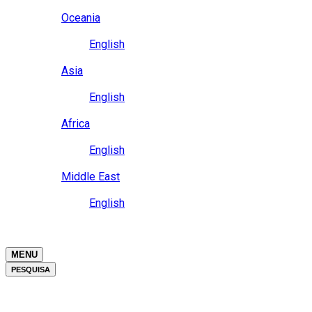
Close
Oceania
Language
English
Close
Asia
Language
English
Close
Africa
Language
English
Close
Middle East
Language
English
Close
Close
MENU
PESQUISA