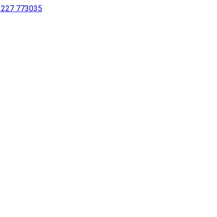
 1227 773035
sing a screen reader or for individuals with disabilities.