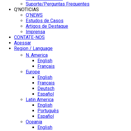
Suporte/Perguntas Frequentes
Q’NOTICIAS
Q’NEWS
Estudos de Casos
Artigos de Destaque
Imprensa
CONTATE-NOS
Acessar
Region / Language
N. America
English
Français
Europe
English
Français
Deutsch
Español
Latin America
English
Português
Español
Oceania
English