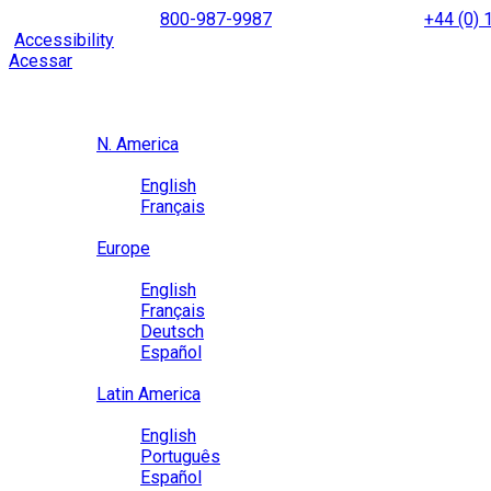
Skip
NORTH AMERICA
800-987-9987
|
INTERNATIONAL
+44 (0)
to
|
Accessibility
Enable
Accessibility Mode
to browse our site u
content
Acessar
Region / Language
Region
N. America
Language
English
Français
Close
Europe
Language
English
Français
Deutsch
Español
Close
Latin America
Language
English
Português
Español