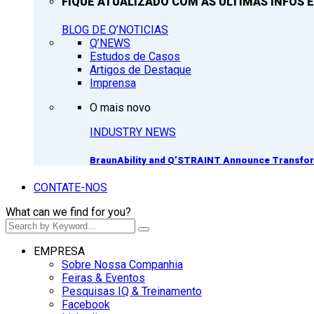
FIQUE ATUALIZADO COM AS ULTIMAS INFOS E
BLOG DE Q’NOTICIAS
Q’NEWS
Estudos de Casos
Artigos de Destaque
Imprensa
O mais novo
INDUSTRY NEWS
BraunAbility and Q’STRAINT Announce Transform
CONTATE-NOS
What can we find for you?
EMPRESA
Sobre Nossa Companhia
Feiras & Eventos
Pesquisas IQ & Treinamento
Facebook