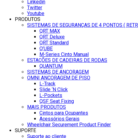
Linkedin
Twitter
Youtube
PRODUTOS
SISTEMAS DE SEGURANÇAS DE 4 PONTOS ( RET
QRT MAX
QRT Deluxe
QRT Standard
Q’UBE
M-Series Cinto Manual
ESTAÇÕES DE CADEIRAS DE RODAS
QUANTUM
SISTEMAS DE ANCORAGEM
OMNI ANCORAGEM DE PISO
L-Track
Slide ‘N Click
L-Pockets
QSF Seat Fixing
MAIS PRODUTOS
Cintos para Ocupantes
Acessórios Gerais
Wheelchair Securement Product Finder
SUPORTE
Suporte ao cliente