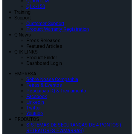
QUANTUM
QLK-150
Training
Support
Customer Support
Product Warranty Registration
Q’News
Press Releases
Featured Articles
Q’IK LINKS
Product Finder
Dashboard Login
EMPRESA
Sobre Nossa Companhia
Feiras & Eventos
Pesquisas IQ & Treinamento
Facebook
Linkedin
Twitter
Youtube
PRODUTOS
SISTEMAS DE SEGURANÇAS DE 4 PONTOS (
RETRATORES E AMARRAS)