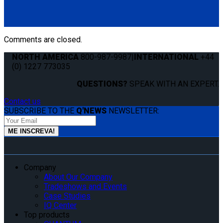
QLK 1.5" Base Mount
(1) QLK 1.5" Base Mount (QS99020)
Comments are closed.
NORTH AMERICA
800-987-9987
|
INTERNATIONAL
+44
(0) 1227 773035
QUESTIONS?
SPEAK WITH AN EXPERT.
Contact us
SUBSCRIBE TO THE
Q'NEWS
NEWSLETTER:
Company
About Our Company
Tradeshows and Events
Case Studies
IQ Center
Top products