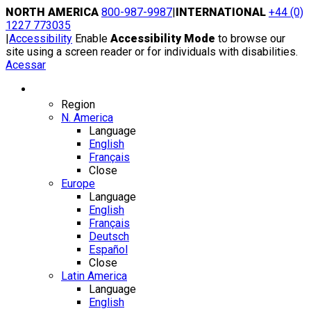
Skip
NORTH AMERICA
800-987-9987
|
INTERNATIONAL
+44 (0)
to
1227 773035
content
|
Accessibility
Enable
Accessibility Mode
to browse our
site using a screen reader or for individuals with disabilities.
Acessar
Region / Language
Region
N. America
Language
English
Français
Close
Europe
Language
English
Français
Deutsch
Español
Close
Latin America
Language
English