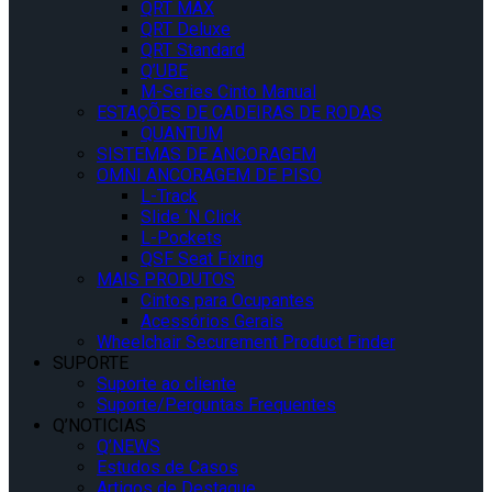
QRT MAX
QRT Deluxe
QRT Standard
Q’UBE
M-Series Cinto Manual
ESTAÇÕES DE CADEIRAS DE RODAS
QUANTUM
SISTEMAS DE ANCORAGEM
OMNI ANCORAGEM DE PISO
L-Track
Slide ‘N Click
L-Pockets
QSF Seat Fixing
MAIS PRODUTOS
Cintos para Ocupantes
Acessórios Gerais
Wheelchair Securement Product Finder
SUPORTE
Suporte ao cliente
Suporte/Perguntas Frequentes
Q’NOTICIAS
Q’NEWS
Estudos de Casos
Artigos de Destaque