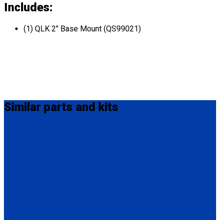
Includes:
(1) QLK 2" Base Mount (QS99021)
Similar
parts and kits
QC04057
QLK 3/16" Base Mount (Shim)
(1) QLK 3/16" Base Mount (Shim) (QC04057)
QS99025