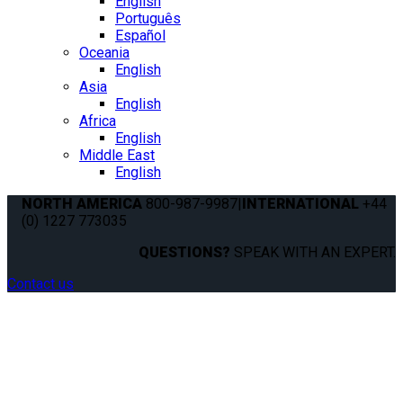
English
Português
Español
Oceania
English
Asia
English
Africa
English
Middle East
English
NORTH AMERICA
800-987-9987
|
INTERNATIONAL
+44
(0) 1227 773035
QUESTIONS?
SPEAK WITH AN EXPERT.
Contact us