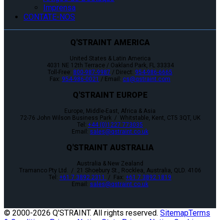
Imprensa
CONTATE-NOS
Q'STRAINT AMERICA
United States & Latin America
4031 NE 12th Terrace / Oakland Park, FL 33334
Toll-Free:
800-987-9987
/ Direct:
954-986-6665
Fax:
954-986-0021
/ Email:
cs@qstraint.com
Q'STRAINT EUROPE
Europe, Middle-East, Africa & Asia
72-76 John Wilson Business Park / Whitstable, Kent, CT5 3QT, UK
Tel:
+44 (0)1227 773035
Email:
sales@qstraint.co.uk
Q'STRAINT AUSTRALIA
Australia & New Zealand
Tramanco Pty Ltd. / 21 Shoebury St., Rocklea, Australia, QLD. 4106
Tel:
+61 7 3892 2311
/ Fax:
+61 7 3892 1819
Email:
sales@qstraint.co.uk
© 2000-
2026 Q'STRAINT. All rights reserved.
Sitemap
Terms