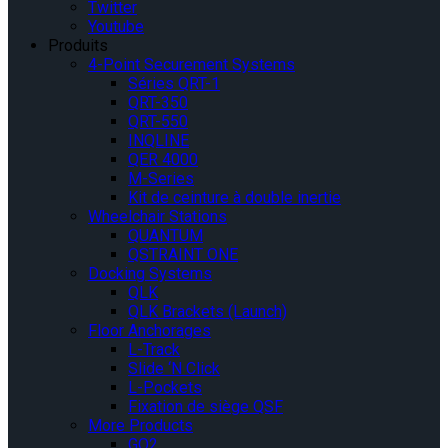
Twitter
Youtube
Produits
4-Point Securement Systems
Séries QRT-1
QRT-350
QRT-550
INQLINE
QER 4000
M-Series
Kit de ceinture à double inertie
Wheelchair Stations
QUANTUM
QSTRAINT ONE
Docking Systems
QLK
QLK Brackets (Launch)
Floor Anchorages
L-Track
Slide ‘N Click
L-Pockets
Fixation de siège QSF
More Products
GO2