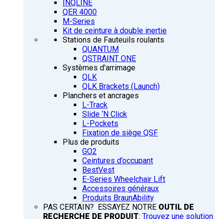
INQLINE
QER 4000
M-Series
Kit de ceinture à double inertie
Stations de Fauteuils roulants
QUANTUM
QSTRAINT ONE
Systèmes d'arrimage
QLK
QLK Brackets (Launch)
Planchers et ancrages
L-Track
Slide ‘N Click
L-Pockets
Fixation de siège QSF
Plus de produits
GO2
Ceintures d’occupant
BestVest
E-Series Wheelchair Lift
Accessoires généraux
Produits BraunAbility
PAS CERTAIN? ESSAYEZ NOTRE
OUTIL DE
RECHERCHE DE PRODUIT
:
Trouvez une solution