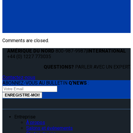
Retractable Lap & Shoulder Belt with Retractable L-Track
Height Adjuster and 131º Bracket
(4) QRT Deluxe Retractors w/SNC (Q8-6209-SC)
(1) HR131 Retractable Lap & Shoulder Belt with Retractable
L-Track Height Adjuster and 131º Bracket (Q8-6326-A1)
(4) Slide 'N Click Floor Anchorages (Q8-7580-A)
Comments are closed.
AMÉRIQUE DU NORD
800-987-9987
|
INTERNATIONAL
+44 (0) 1227 773035
QUESTIONS?
PARLER AVEC UN EXPERT.
Contactez-nous
ABONNEZ-VOUS AU BULLETIN
Q'NEWS
:
Entreprise
À propos
Salons et événements