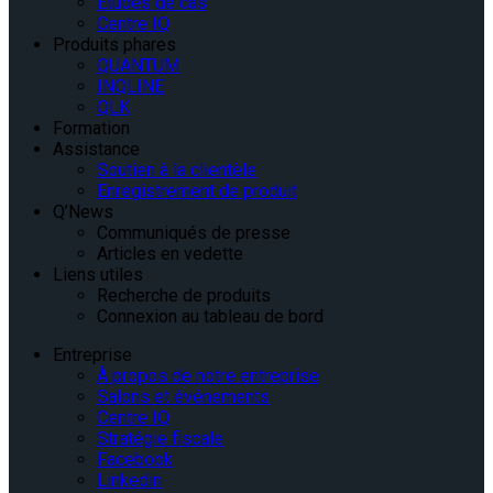
Études de cas
Centre IQ
Produits phares
QUANTUM
INQLINE
QLK
Formation
Assistance
Soutien à la clientèle
Enregistrement de produit
Q’News
Communiqués de presse
Articles en vedette
Liens utiles
Recherche de produits
Connexion au tableau de bord
Entreprise
À propos de notre entreprise
Salons et événements
Centre IQ
Stratégie fiscale
Facebook
Linkedin