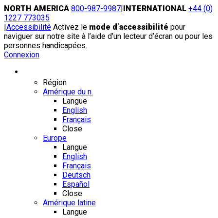
Skip
NORTH AMERICA
800-987-9987
|
INTERNATIONAL
+44 (0)
to
1227 773035
content
|
Accessibilité
Activez le
mode d’accessibilité
pour
naviguer sur notre site à l’aide d’un lecteur d’écran ou pour les
personnes handicapées.
Connexion
Région / Langue
Région
Amérique du n.
Langue
English
Français
Close
Europe
Langue
English
Français
Deutsch
Español
Close
Amérique latine
Langue