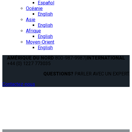
Español
Océanie
English
Asie
English
Afrique
English
Moyen-Orient
English
AMÉRIQUE DU NORD
800-987-9987
|
INTERNATIONAL
+44 (0) 1227 773035
QUESTIONS?
PARLER AVEC UN EXPERT.
Contactez-nous