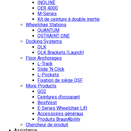
INQLINE
QER 4000
M-Series
Kit de ceinture à double inertie
Wheelchair Stations
QUANTUM
QSTRAINT ONE
Docking Systems
QLK
QLK Brackets (Launch)
Floor Anchorages
L-Track
Slide ‘N Click
L-Pockets
Fixation de siège QSF
More Products
GO2
Ceintures d’occupant
BestVest
E-Series Wheelchair Lift
Accessoires généraux
Produits BraunAbility
Chercheur de produit
Assistance