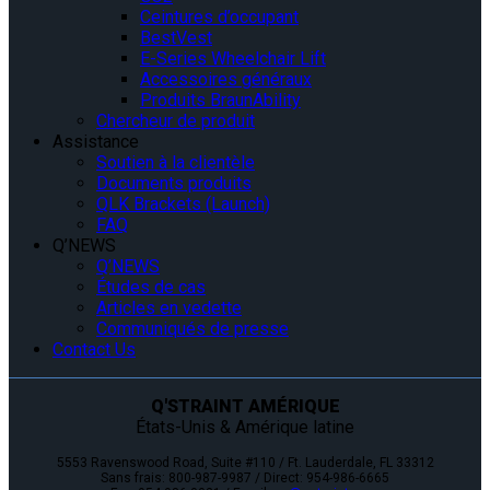
Ceintures d’occupant
BestVest
E-Series Wheelchair Lift
Accessoires généraux
Produits BraunAbility
Chercheur de produit
Assistance
Soutien à la clientèle
Documents produits
QLK Brackets (Launch)
FAQ
Q’NEWS
Q’NEWS
Études de cas
Articles en vedette
Communiqués de presse
Contact Us
Q'STRAINT AMÉRIQUE
États-Unis & Amérique latine
5553 Ravenswood Road, Suite #110 / Ft. Lauderdale, FL 33312
Sans frais: 800-987-9987 / Direct: 954-986-6665