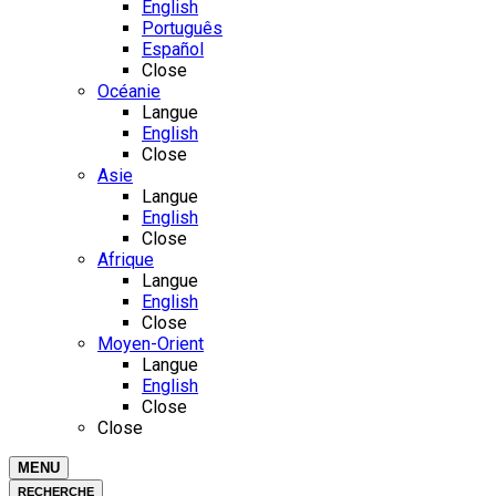
English
Português
Español
Close
Océanie
Langue
English
Close
Asie
Langue
English
Close
Afrique
Langue
English
Close
Moyen-Orient
Langue
English
Close
Close
MENU
RECHERCHE