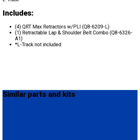
Includes:
(4) QRT Max Retractors w/PLI (Q8-6209-L)
(1) Retractable Lap & Shoulder Belt Combo (Q8-6326-
A1)
*L-Track not included
Similar
parts and kits
Q-8301-L
4 QRT Max Retractors with L-Track fittings
(4) QRT Max Retractors w/PLI (Q8-6209-L)