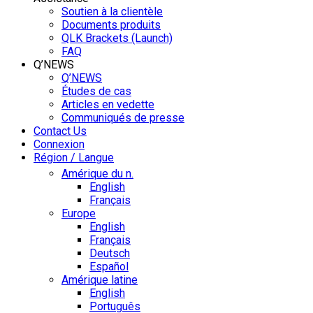
Soutien à la clientèle
Documents produits
QLK Brackets (Launch)
FAQ
Q’NEWS
Q’NEWS
Études de cas
Articles en vedette
Communiqués de presse
Contact Us
Connexion
Région / Langue
Amérique du n.
English
Français
Europe
English
Français
Deutsch
Español
Amérique latine
English
Português