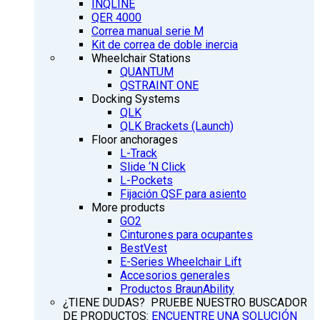
INQLINE
QER 4000
Correa manual serie M
Kit de correa de doble inercia
Wheelchair Stations
QUANTUM
QSTRAINT ONE
Docking Systems
QLK
QLK Brackets (Launch)
Floor anchorages
L-Track
Slide ‘N Click
L-Pockets
Fijación QSF para asiento
More products
GO2
Cinturones para ocupantes
BestVest
E-Series Wheelchair Lift
Accesorios generales
Productos BraunAbility
¿TIENE DUDAS? PRUEBE NUESTRO BUSCADOR
DE PRODUCTOS:
ENCUENTRE UNA SOLUCIÓN