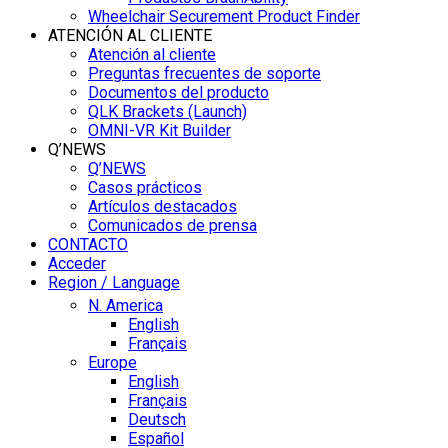
Wheelchair Securement Product Finder
ATENCIÓN AL CLIENTE
Atención al cliente
Preguntas frecuentes de soporte
Documentos del producto
QLK Brackets (Launch)
OMNI-VR Kit Builder
Q’NEWS
Q’NEWS
Casos prácticos
Artículos destacados
Comunicados de prensa
CONTACTO
Acceder
Region / Language
N. America
English
Français
Europe
English
Français
Deutsch
Español