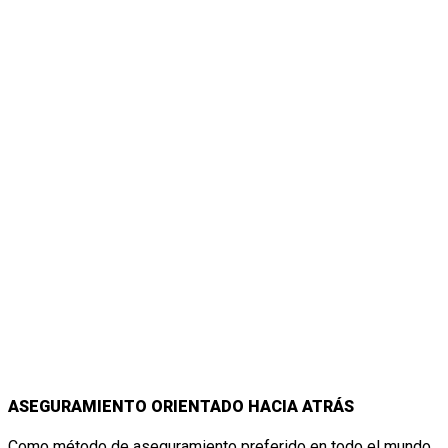
CARACTERÍSTICAS
Y DETALLES DE
QUANTUM
ASEGURAMIENTO ORIENTADO HACIA ATRÁS
Como método de aseguramiento preferido en todo el mundo,