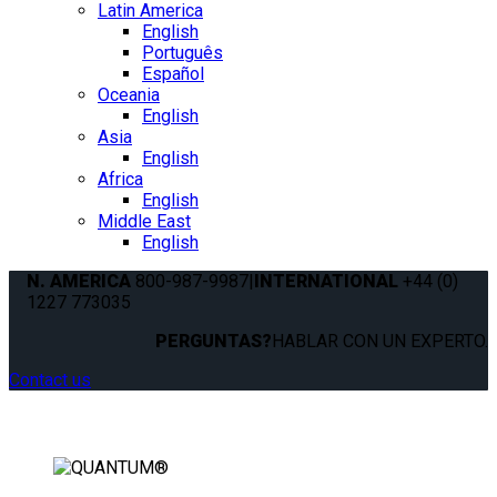
Latin America
English
Português
Español
Oceania
English
Asia
English
Africa
English
Middle East
English
N. AMERICA
800-987-9987
|
INTERNATIONAL
+44 (0)
1227 773035
PERGUNTAS?
HABLAR CON UN EXPERTO.
Contact us