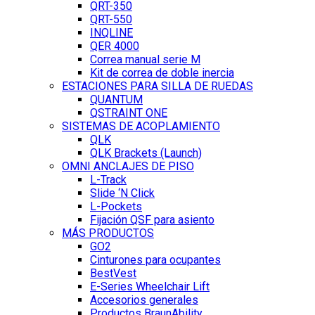
QRT-350
QRT-550
INQLINE
QER 4000
Correa manual serie M
Kit de correa de doble inercia
ESTACIONES PARA SILLA DE RUEDAS
QUANTUM
QSTRAINT ONE
SISTEMAS DE ACOPLAMIENTO
QLK
QLK Brackets (Launch)
OMNI ANCLAJES DE PISO
L-Track
Slide ‘N Click
L-Pockets
Fijación QSF para asiento
MÁS PRODUCTOS
GO2
Cinturones para ocupantes
BestVest
E-Series Wheelchair Lift
Accesorios generales
Productos BraunAbility