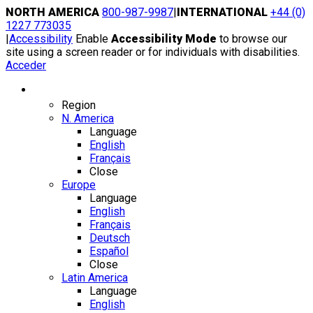
Skip
NORTH AMERICA
800-987-9987
|
INTERNATIONAL
+44 (0)
to
1227 773035
content
|
Accessibility
Enable
Accessibility Mode
to browse our
site using a screen reader or for individuals with disabilities.
Acceder
Region / Language
Region
N. America
Language
English
Français
Close
Europe
Language
English
Français
Deutsch
Español
Close
Latin America
Language
English