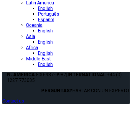
Latin America
English
Português
Español
Oceania
English
Asia
English
Africa
English
Middle East
English
N. AMERICA
800-987-9987
|
INTERNATIONAL
+44 (0)
1227 773035
PERGUNTAS?
HABLAR CON UN EXPERTO.
Contact us