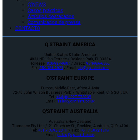
Q’NEWS
Casos prácticos
Artículos destacados
Comunicados de prensa
CONTACTO
Q'STRAINT AMERICA
United States & Latin America
4031 NE 12th Terrace / Oakland Park, FL 33334
Toll-Free:
800-987-9987
/ Direct:
954-986-6665
Fax:
954-986-0021
/ Email:
cs@qstraint.com
Q'STRAINT EUROPE
Europe, Middle-East, Africa & Asia
72-76 John Wilson Business Park / Whitstable, Kent, CT5 3QT, UK
Tel:
+44 (0)1227 773035
Email:
sales@qstraint.co.uk
Q'STRAINT AUSTRALIA
Australia & New Zealand
Tramanco Pty Ltd. / 21 Shoebury St., Rocklea, Australia, QLD. 4106
Tel:
+61 7 3892 2311
/ Fax:
+61 7 3892 1819
Email:
sales@qstraint.co.uk