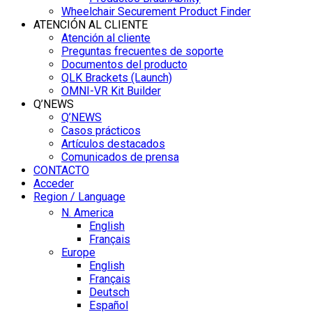
Wheelchair Securement Product Finder
ATENCIÓN AL CLIENTE
Atención al cliente
Preguntas frecuentes de soporte
Documentos del producto
QLK Brackets (Launch)
OMNI-VR Kit Builder
Q’NEWS
Q’NEWS
Casos prácticos
Artículos destacados
Comunicados de prensa
CONTACTO
Acceder
Region / Language
N. America
English
Français
Europe
English
Français
Deutsch
Español