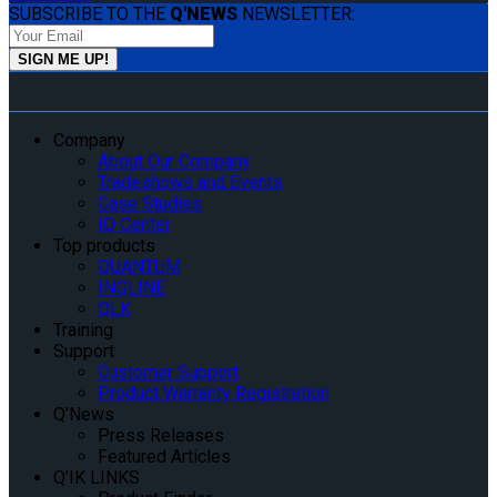
SUBSCRIBE TO THE
Q'NEWS
NEWSLETTER:
Company
About Our Company
Tradeshows and Events
Case Studies
IQ Center
Top products
QUANTUM
INQLINE
QLK
Training
Support
Customer Support
Product Warranty Registration
Q’News
Press Releases
Featured Articles
Q’IK LINKS