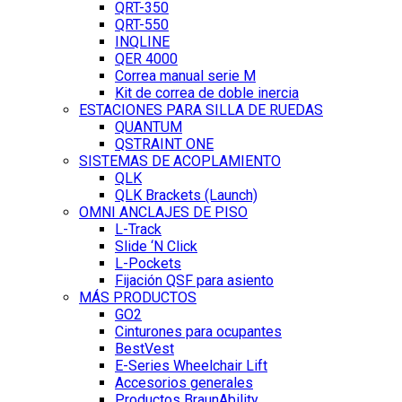
QRT-350
QRT-550
INQLINE
QER 4000
Correa manual serie M
Kit de correa de doble inercia
ESTACIONES PARA SILLA DE RUEDAS
QUANTUM
QSTRAINT ONE
SISTEMAS DE ACOPLAMIENTO
QLK
QLK Brackets (Launch)
OMNI ANCLAJES DE PISO
L-Track
Slide ‘N Click
L-Pockets
Fijación QSF para asiento
MÁS PRODUCTOS
GO2
Cinturones para ocupantes
BestVest
E-Series Wheelchair Lift
Accesorios generales
Productos BraunAbility