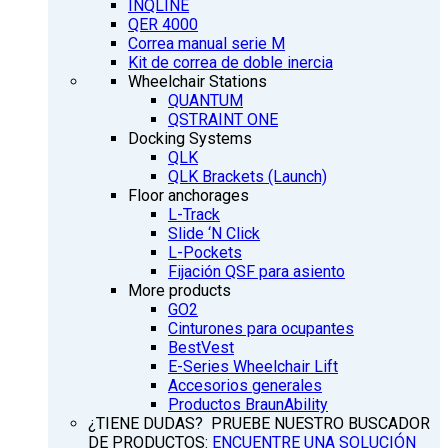
INQLINE
QER 4000
Correa manual serie M
Kit de correa de doble inercia
Wheelchair Stations
QUANTUM
QSTRAINT ONE
Docking Systems
QLK
QLK Brackets (Launch)
Floor anchorages
L-Track
Slide ‘N Click
L-Pockets
Fijación QSF para asiento
More products
GO2
Cinturones para ocupantes
BestVest
E-Series Wheelchair Lift
Accesorios generales
Productos BraunAbility
¿TIENE DUDAS? PRUEBE NUESTRO BUSCADOR
DE PRODUCTOS:
ENCUENTRE UNA SOLUCIÓN