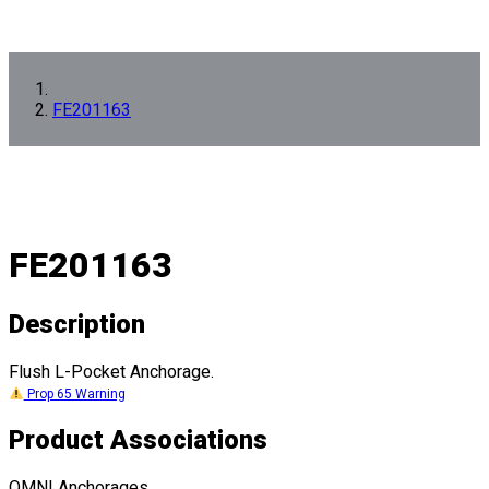
FE201163
FE201163
Description
Flush L-Pocket Anchorage.
Prop 65 Warning
Product Associations
OMNI Anchorages