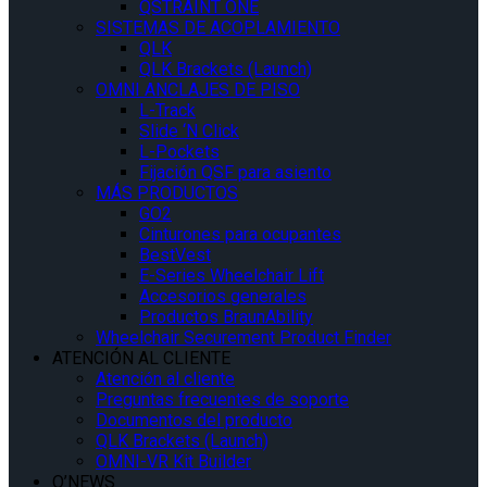
QSTRAINT ONE
SISTEMAS DE ACOPLAMIENTO
QLK
QLK Brackets (Launch)
OMNI ANCLAJES DE PISO
L-Track
Slide ‘N Click
L-Pockets
Fijación QSF para asiento
MÁS PRODUCTOS
GO2
Cinturones para ocupantes
BestVest
E-Series Wheelchair Lift
Accesorios generales
Productos BraunAbility
Wheelchair Securement Product Finder
ATENCIÓN AL CLIENTE
Atención al cliente
Preguntas frecuentes de soporte
Documentos del producto
QLK Brackets (Launch)
OMNI-VR Kit Builder
Q’NEWS