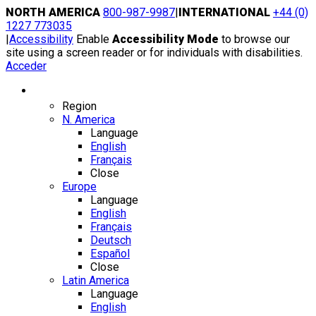
Skip
NORTH AMERICA
800-987-9987
|
INTERNATIONAL
+44 (0)
to
1227 773035
content
|
Accessibility
Enable
Accessibility Mode
to browse our
site using a screen reader or for individuals with disabilities.
Acceder
Region / Language
Region
N. America
Language
English
Français
Close
Europe
Language
English
Français
Deutsch
Español
Close
Latin America
Language
English