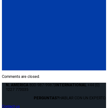
Q5-7571-A
Oval L-Pocket Anchorage.
(1) Oval L-Pocket Anchorage (Q5-7571-A)
(1) 3/8” (9.5mm) Bolt 2.5” (63.5mm) in length
(1) Washer and Hex Nut
Q5-7570-A
Covered L-Pocket Anchorage.
(1) Covered L-Pocket Anchorage (Q5-7570-A)
(1) (2) 5/16” (8mm) Bolts 1.5” (38mm) in length
(1) Washer and (2) Hex Nuts
Comments are closed.
N. AMERICA
800-987-9987
|
INTERNATIONAL
+44 (0)
1227 773035
PERGUNTAS?
HABLAR CON UN EXPERTO.
Contact us