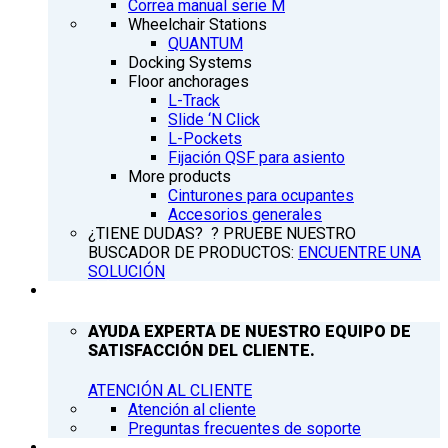
Correa manual serie M
Wheelchair Stations
QUANTUM
Docking Systems
Floor anchorages
L-Track
Slide ‘N Click
L-Pockets
Fijación QSF para asiento
More products
Cinturones para ocupantes
Accesorios generales
¿TIENE DUDAS? ? PRUEBE NUESTRO
BUSCADOR DE PRODUCTOS:
ENCUENTRE UNA
SOLUCIÓN
ATENCIÓN AL CLIENTE
AYUDA EXPERTA DE NUESTRO EQUIPO DE
SATISFACCIÓN DEL CLIENTE.
ATENCIÓN AL CLIENTE
Atención al cliente
Preguntas frecuentes de soporte
Q’NEWS