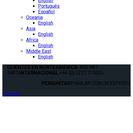
English
Português
Español
Oceania
English
Asia
English
Africa
English
Middle East
English
CLIENTES EN NORTEAMÉRICA:
800-987-
9987
|
INTERNACIONAL
+44 (0) 1227 773035
PERGUNTAS?
HABLAR CON UN EXPERTO.
Contacto