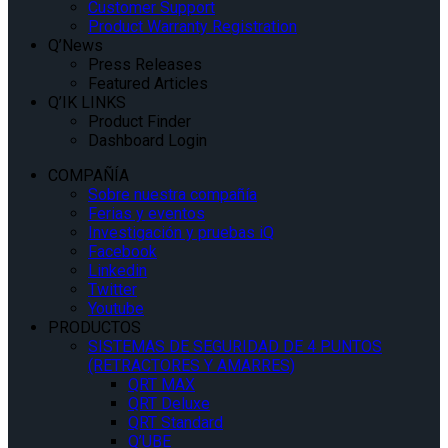
Customer Support
Product Warranty Registration
Q’News
Press Releases
Featured Articles
Q’IK LINKS
Product Finder
Dashboard Login
COMPAÑÍA
Sobre nuestra compañía
Ferias y eventos
Investigación y pruebas iQ
Facebook
Linkedin
Twitter
Youtube
PRODUCTOS
SISTEMAS DE SEGURIDAD DE 4 PUNTOS
(RETRACTORES Y AMARRES)
QRT MAX
QRT Deluxe
QRT Standard
Q’UBE