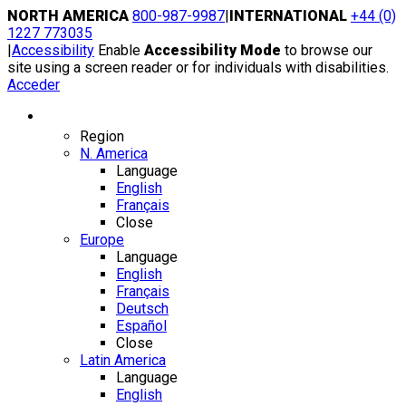
Skip
NORTH AMERICA
800-987-9987
|
INTERNATIONAL
+44 (0)
to
1227 773035
content
|
Accessibility
Enable
Accessibility Mode
to browse our
site using a screen reader or for individuals with disabilities.
Acceder
Region / Language
Region
N. America
Language
English
Français
Close
Europe
Language
English
Français
Deutsch
Español
Close
Latin America
Language
English