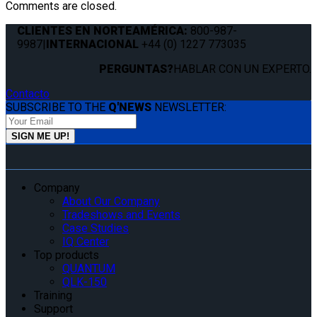
Comments are closed.
CLIENTES EN NORTEAMÉRICA:
800-987-
9987
|
INTERNACIONAL
+44 (0) 1227 773035
PERGUNTAS?
HABLAR CON UN EXPERTO.
Contacto
SUBSCRIBE TO THE
Q'NEWS
NEWSLETTER:
Company
About Our Company
Tradeshows and Events
Case Studies
IQ Center
Top products
QUANTUM
QLK-150
Training
Support