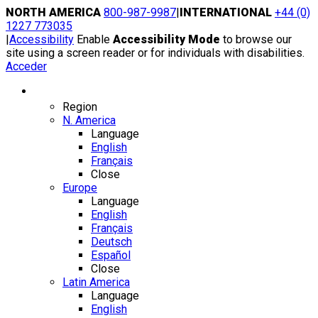
Skip
NORTH AMERICA
800-987-9987
|
INTERNATIONAL
+44 (0)
to
1227 773035
content
|
Accessibility
Enable
Accessibility Mode
to browse our
site using a screen reader or for individuals with disabilities.
Acceder
Region / Language
Region
N. America
Language
English
Français
Close
Europe
Language
English
Français
Deutsch
Español
Close
Latin America
Language
English