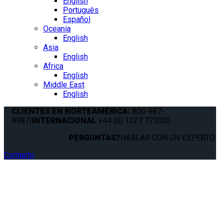
English
Português
Español
Oceania
English
Asia
English
Africa
English
Middle East
English
CLIENTES EN NORTEAMÉRICA:
800-987-
9987
|
INTERNACIONAL
+44 (0) 1227 773035
PERGUNTAS?
HABLAR CON UN EXPERTO.
Contacto