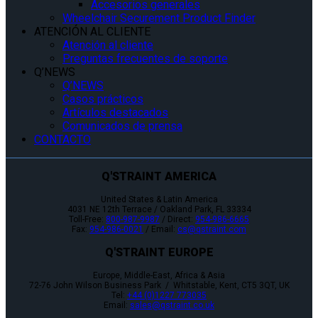
Accesorios generales
Wheelchair Securement Product Finder
ATENCIÓN AL CLIENTE
Atención al cliente
Preguntas frecuentes de soporte
Q’NEWS
Q’NEWS
Casos prácticos
Artículos destacados
Comunicados de prensa
CONTACTO
Q'STRAINT AMERICA
United States & Latin America
4031 NE 12th Terrace / Oakland Park, FL 33334
Toll-Free:
800-987-9987
/ Direct:
954-986-6665
Fax:
954-986-0021
/ Email:
cs@qstraint.com
Q'STRAINT EUROPE
Europe, Middle-East, Africa & Asia
72-76 John Wilson Business Park / Whitstable, Kent, CT5 3QT, UK
Tel:
+44 (0)1227 773035
Email:
sales@qstraint.co.uk