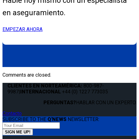
Hable hoy mismo con un especialista
en aseguramiento.
EMPEZAR AHORA
Comments are closed.
CLIENTES EN NORTEAMÉRICA:
800-987-
9987
|
INTERNACIONAL
+44 (0) 1227 773035
PERGUNTAS?
HABLAR CON UN EXPERTO.
Contacto
SUBSCRIBE TO THE
Q'NEWS
NEWSLETTER: