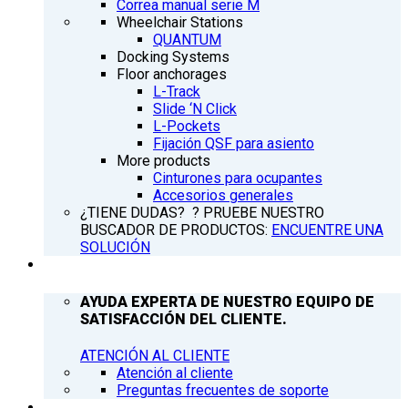
Correa manual serie M
Wheelchair Stations
QUANTUM
Docking Systems
Floor anchorages
L-Track
Slide ‘N Click
L-Pockets
Fijación QSF para asiento
More products
Cinturones para ocupantes
Accesorios generales
¿TIENE DUDAS? ? PRUEBE NUESTRO
BUSCADOR DE PRODUCTOS:
ENCUENTRE UNA
SOLUCIÓN
ATENCIÓN AL CLIENTE
AYUDA EXPERTA DE NUESTRO EQUIPO DE
SATISFACCIÓN DEL CLIENTE.
ATENCIÓN AL CLIENTE
Atención al cliente
Preguntas frecuentes de soporte
Q’NEWS