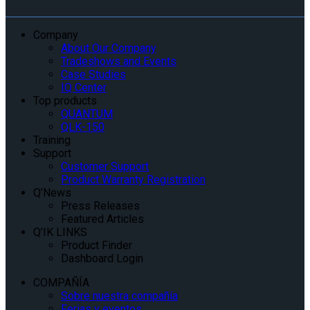
Company
About Our Company
Tradeshows and Events
Case Studies
IQ Center
Top products
QUANTUM
QLK-150
Training
Support
Customer Support
Product Warranty Registration
Q’News
Press Releases
Featured Articles
Q’IK LINKS
Product Finder
Dashboard Login
COMPAÑÍA
Sobre nuestra compañía
Ferias y eventos