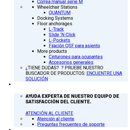
Correa manual serie M
Wheelchair Stations
QUANTUM
Docking Systems
Floor anchorages
L-Track
Slide ‘N Click
L-Pockets
Fijación QSF para asiento
More products
Cinturones para ocupantes
Accesorios generales
¿TIENE DUDAS? ? PRUEBE NUESTRO
BUSCADOR DE PRODUCTOS:
ENCUENTRE UNA
SOLUCIÓN
ATENCIÓN AL CLIENTE
AYUDA EXPERTA DE NUESTRO EQUIPO DE
SATISFACCIÓN DEL CLIENTE.
ATENCIÓN AL CLIENTE
Atención al cliente
Preguntas frecuentes de soporte
Q’NEWS