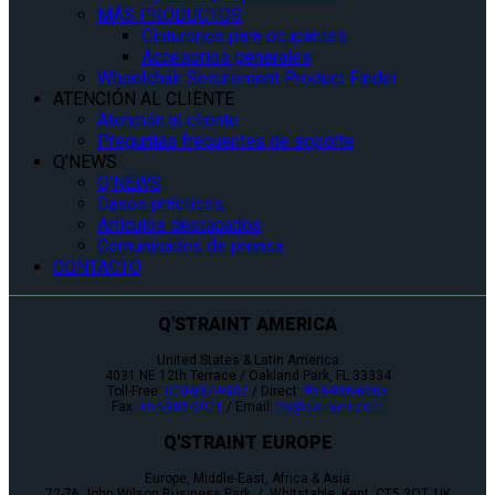
MÁS PRODUCTOS
Cinturones para ocupantes
Accesorios generales
Wheelchair Securement Product Finder
ATENCIÓN AL CLIENTE
Atención al cliente
Preguntas frecuentes de soporte
Q’NEWS
Q’NEWS
Casos prácticos
Artículos destacados
Comunicados de prensa
CONTACTO
Q'STRAINT AMERICA
United States & Latin America
4031 NE 12th Terrace / Oakland Park, FL 33334
Toll-Free:
800-987-9987
/ Direct:
954-986-6665
Fax:
954-986-0021
/ Email:
cs@qstraint.com
Q'STRAINT EUROPE
Europe, Middle-East, Africa & Asia
72-76 John Wilson Business Park / Whitstable, Kent, CT5 3QT, UK