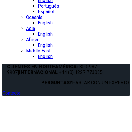
English
Português
Español
Oceania
English
Asia
English
Africa
English
Middle East
English
CLIENTES EN NORTEAMÉRICA:
800-987-
9987
|
INTERNACIONAL
+44 (0) 1227 773035
PERGUNTAS?
HABLAR CON UN EXPERTO.
Contacto