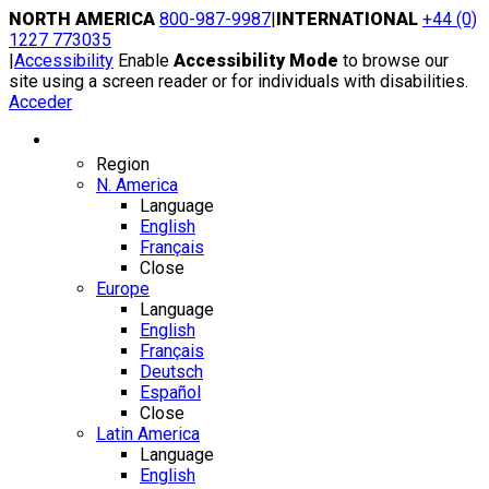
Skip
NORTH AMERICA
800-987-9987
|
INTERNATIONAL
+44 (0)
to
1227 773035
content
|
Accessibility
Enable
Accessibility Mode
to browse our
site using a screen reader or for individuals with disabilities.
Acceder
Region / Language
Region
N. America
Language
English
Français
Close
Europe
Language
English
Français
Deutsch
Español
Close
Latin America
Language
English