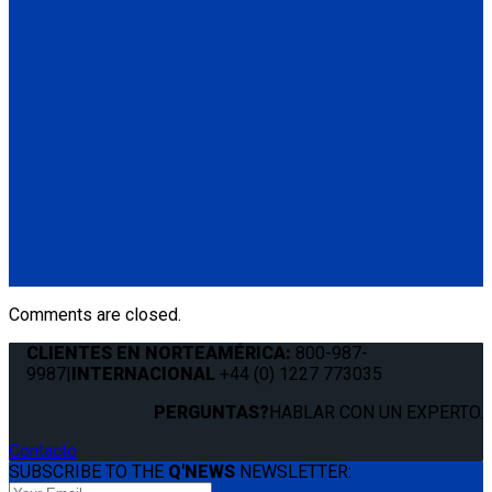
Q5-6411-TS3
Height Adjuster Positioner Belt, Black with L-Track fitting
(1) Height Adjuster Positioner Belt, Black with L-Track fitting
(Q5-6411-TS3)
Q5-6410-T-BLK
Standard QRT Shoulder Belt Mounted for L-Track
(1) Standard QRT Shoulder Belt Mounted for L-Track (Q5-
6410-T-BLK). Triangle fitting attaches to stud on lap belt.
Comments are closed.
CLIENTES EN NORTEAMÉRICA:
800-987-
9987
|
INTERNACIONAL
+44 (0) 1227 773035
PERGUNTAS?
HABLAR CON UN EXPERTO.
Contacto
SUBSCRIBE TO THE
Q'NEWS
NEWSLETTER: