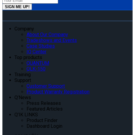
Company
About Our Company
Tradeshows and Events
Case Studies
IQ Center
Top products
QUANTUM
QLK-150
Training
Support
Customer Support
Product Warranty Registration
Q’News
Press Releases
Featured Articles
Q’IK LINKS
Product Finder
Dashboard Login