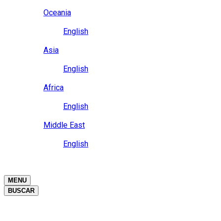
Close
Oceania
Language
English
Close
Asia
Language
English
Close
Africa
Language
English
Close
Middle East
Language
English
Close
Close
MENU
BUSCAR