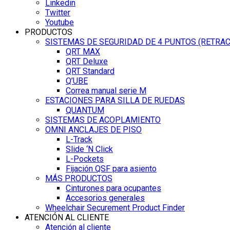
Linkedin
Twitter
Youtube
PRODUCTOS
SISTEMAS DE SEGURIDAD DE 4 PUNTOS (RETRA
QRT MAX
QRT Deluxe
QRT Standard
Q’UBE
Correa manual serie M
ESTACIONES PARA SILLA DE RUEDAS
QUANTUM
SISTEMAS DE ACOPLAMIENTO
OMNI ANCLAJES DE PISO
L-Track
Slide ‘N Click
L-Pockets
Fijación QSF para asiento
MÁS PRODUCTOS
Cinturones para ocupantes
Accesorios generales
Wheelchair Securement Product Finder
ATENCIÓN AL CLIENTE
Atención al cliente