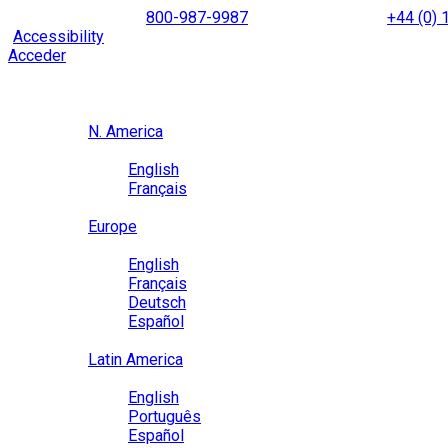
Skip
NORTH AMERICA
800-987-9987
|
INTERNATIONAL
+44 (0)
to
|
Accessibility
Enable
Accessibility Mode
to browse our site u
content
Acceder
Region / Language
Region
N. America
Language
English
Français
Close
Europe
Language
English
Français
Deutsch
Español
Close
Latin America
Language
English
Português
Español