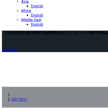
Asia
English
Africa
English
Middle East
English
CLIENTES EN NORTEAMÉRICA:
800-987-9987
|
INTERNA
Contacto
Q011011