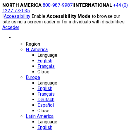
Skip
NORTH AMERICA
800-987-9987
|
INTERNATIONAL
+44 (0)
to
1227 773035
content
|
Accessibility
Enable
Accessibility Mode
to browse our
site using a screen reader or for individuals with disabilities.
Acceder
Region / Language
Region
N. America
Language
English
Français
Close
Europe
Language
English
Français
Deutsch
Español
Close
Latin America
Language
English