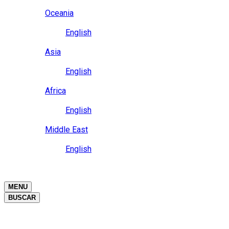
Close
Oceania
Language
English
Close
Asia
Language
English
Close
Africa
Language
English
Close
Middle East
Language
English
Close
Close
MENU
BUSCAR