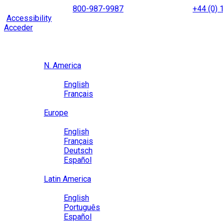
Skip
NORTH AMERICA
800-987-9987
|
INTERNATIONAL
+44 (0)
to
|
Accessibility
Enable
Accessibility Mode
to browse our site u
content
Acceder
Region / Language
Region
N. America
Language
English
Français
Close
Europe
Language
English
Français
Deutsch
Español
Close
Latin America
Language
English
Português
Español