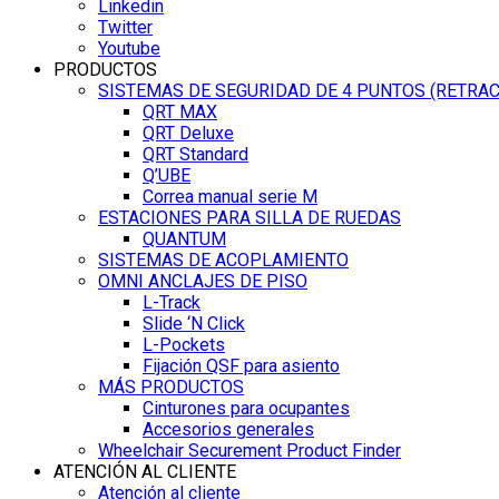
Linkedin
Twitter
Youtube
PRODUCTOS
SISTEMAS DE SEGURIDAD DE 4 PUNTOS (RETRA
QRT MAX
QRT Deluxe
QRT Standard
Q’UBE
Correa manual serie M
ESTACIONES PARA SILLA DE RUEDAS
QUANTUM
SISTEMAS DE ACOPLAMIENTO
OMNI ANCLAJES DE PISO
L-Track
Slide ‘N Click
L-Pockets
Fijación QSF para asiento
MÁS PRODUCTOS
Cinturones para ocupantes
Accesorios generales
Wheelchair Securement Product Finder
ATENCIÓN AL CLIENTE
Atención al cliente