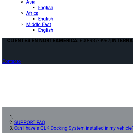
Asia
English
Africa
English
Middle East
English
CLIENTES EN NORTEAMÉRICA:
800-987-9987
|
INTERNA
Contacto
SUPPORT FAQ
Can I have a QLK Docking System installed in my vehicle