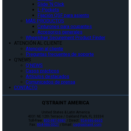
Slide ‘N Click
L-Pockets
Fijación QSF para asiento
MÁS PRODUCTOS
Cinturones para ocupantes
Accesorios generales
Wheelchair Securement Product Finder
ATENCIÓN AL CLIENTE
Atención al cliente
Preguntas frecuentes de soporte
Q’NEWS
Q’NEWS
Casos prácticos
Artículos destacados
Comunicados de prensa
CONTACTO
Q'STRAINT AMERICA
United States & Latin America
4031 NE 12th Terrace / Oakland Park, FL 33334
Toll-Free:
800-987-9987
/ Direct:
954-986-6665
Fax:
954-986-0021
/ Email:
cs@qstraint.com