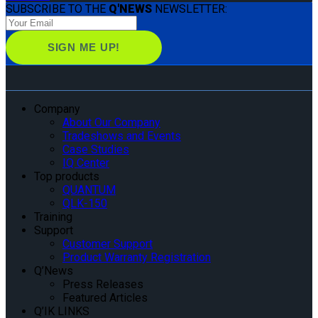
SUBSCRIBE TO THE
Q'NEWS
NEWSLETTER:
Company
About Our Company
Tradeshows and Events
Case Studies
IQ Center
Top products
QUANTUM
QLK-150
Training
Support
Customer Support
Product Warranty Registration
Q’News
Press Releases
Featured Articles
Q’IK LINKS