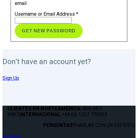
email.
Username or Email Address
*
Don’t have an account yet?
Sign Up
CLIENTES EN NORTEAMÉRICA:
800-987-
9987
|
INTERNACIONAL
+44 (0) 1227 773035
PERGUNTAS?
HABLAR CON UN EXPERTO.
Contacto