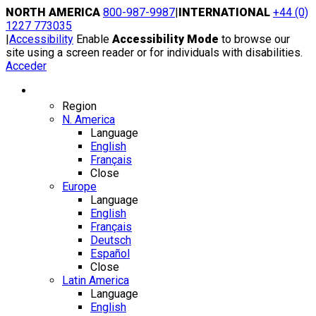
Skip
NORTH AMERICA
800-987-9987
|
INTERNATIONAL
+44 (0)
to
1227 773035
content
|
Accessibility
Enable
Accessibility Mode
to browse our
site using a screen reader or for individuals with disabilities.
Acceder
Region / Language
Region
N. America
Language
English
Français
Close
Europe
Language
English
Français
Deutsch
Español
Close
Latin America
Language
English