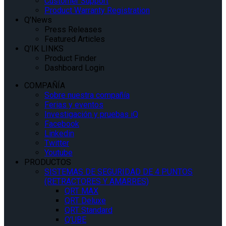
Customer Support
Product Warranty Registration
Q’News
Press Releases
Featured Articles
Q’IK LINKS
Product Finder
Dashboard Login
COMPAÑÍA
Sobre nuestra compañía
Ferias y eventos
Investigación y pruebas iQ
Facebook
Linkedin
Twitter
Youtube
PRODUCTOS
SISTEMAS DE SEGURIDAD DE 4 PUNTOS
(RETRACTORES Y AMARRES)
QRT MAX
QRT Deluxe
QRT Standard
Q’UBE