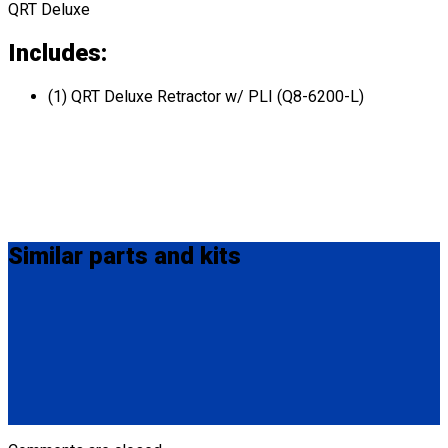
QRT Deluxe
Includes:
(1) QRT Deluxe Retractor w/ PLI (Q8-6200-L)
Similar
parts and kits
Q8-6200-SC
Single, fully automatic QRT Deluxe retractor (dual knobs)
mounted with Slide 'N Click fitting.
(1) QRT Deluxe Retractor w/ SNC (Q8-6200-SC)