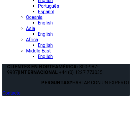
English
Português
Español
Oceania
English
Asia
English
Africa
English
Middle East
English
CLIENTES EN NORTEAMÉRICA:
800-987-
9987
|
INTERNACIONAL
+44 (0) 1227 773035
PERGUNTAS?
HABLAR CON UN EXPERTO.
Contacto