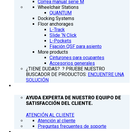
Correa manual serie M
Wheelchair Stations
QUANTUM
Docking Systems
Floor anchorages
L-Track
Slide ‘N Click
L-Pockets
Fijación QSF para asiento
More products
Cinturones para ocupantes
Accesorios generales
¿TIENE DUDAS? ? PRUEBE NUESTRO
BUSCADOR DE PRODUCTOS:
ENCUENTRE UNA
SOLUCIÓN
ATENCIÓN AL CLIENTE
AYUDA EXPERTA DE NUESTRO EQUIPO DE
SATISFACCIÓN DEL CLIENTE.
ATENCIÓN AL CLIENTE
Atención al cliente
Preguntas frecuentes de soporte
Q’NEWS