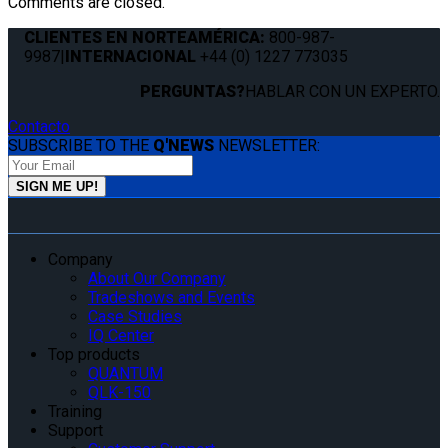
Comments are closed.
CLIENTES EN NORTEAMÉRICA:
800-987-
9987
|
INTERNACIONAL
+44 (0) 1227 773035
PERGUNTAS?
HABLAR CON UN EXPERTO.
Contacto
SUBSCRIBE TO THE
Q'NEWS
NEWSLETTER:
Company
About Our Company
Tradeshows and Events
Case Studies
IQ Center
Top products
QUANTUM
QLK-150
Training
Support