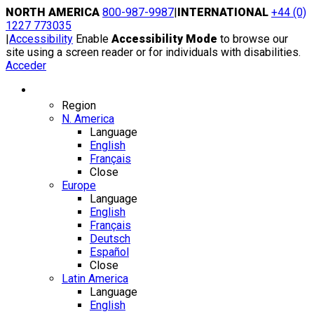
Skip
NORTH AMERICA
800-987-9987
|
INTERNATIONAL
+44 (0)
to
1227 773035
content
|
Accessibility
Enable
Accessibility Mode
to browse our
site using a screen reader or for individuals with disabilities.
Acceder
Region / Language
Region
N. America
Language
English
Français
Close
Europe
Language
English
Français
Deutsch
Español
Close
Latin America
Language
English