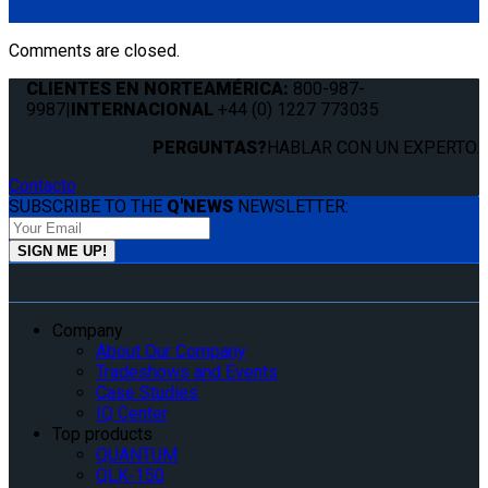
(1) Q'UBE Pedestal Mount Bracket (QS00035)
Comments are closed.
CLIENTES EN NORTEAMÉRICA:
800-987-
9987
|
INTERNACIONAL
+44 (0) 1227 773035
PERGUNTAS?
HABLAR CON UN EXPERTO.
Contacto
SUBSCRIBE TO THE
Q'NEWS
NEWSLETTER:
Company
About Our Company
Tradeshows and Events
Case Studies
IQ Center
Top products
QUANTUM
QLK-150