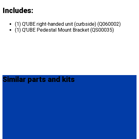
Includes:
(1) Q'UBE right-handed unit (curbside) (Q060002)
(1) Q'UBE Pedestal Mount Bracket (QS00035)
Similar
parts and kits
Q060012
Q'UBE right-handed unit (curbside) with Perpendicular L-Track
Bracket
(1) Q'UBE right-handed unit (curbside) (Q060002)
(1) Perpendicular L-Track Bracket (QS00034)