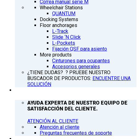
Correa manual serie M
Wheelchair Stations
QUANTUM
Docking Systems
Floor anchorages
L-Track
Slide ‘N Click
L-Pockets
Fijación QSF para asiento
More products
Cinturones para ocupantes
Accesorios generales
¿TIENE DUDAS? ? PRUEBE NUESTRO
BUSCADOR DE PRODUCTOS:
ENCUENTRE UNA
SOLUCIÓN
ATENCIÓN AL CLIENTE
AYUDA EXPERTA DE NUESTRO EQUIPO DE
SATISFACCIÓN DEL CLIENTE.
ATENCIÓN AL CLIENTE
Atención al cliente
Preguntas frecuentes de soporte
Q’NEWS