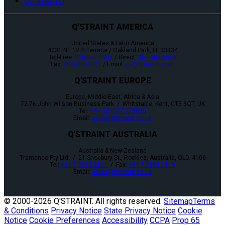
CONTACTO
Q'STRAINT AMERICA
United States & Latin America
4031 NE 12th Terrace / Oakland Park, FL 33334
Toll-Free:
800-987-9987
/ Direct:
954-986-6665
Fax:
954-986-0021
/ Email:
cs@qstraint.com
Q'STRAINT EUROPE
Europe, Middle-East, Africa & Asia
72-76 John Wilson Business Park / Whitstable, Kent, CT5 3QT, UK
Tel:
+44 (0)1227 773035
Email:
sales@qstraint.co.uk
Q'STRAINT AUSTRALIA
Australia & New Zealand
Tramanco Pty Ltd. / 21 Shoebury St., Rocklea, Australia, QLD. 4106
Tel:
+61 7 3892 2311
/ Fax:
+61 7 3892 1819
Email:
sales@qstraint.co.uk
© 2000-
2026 Q'STRAINT. All rights reserved.
Sitemap
Terms
& Conditions
Privacy Notice
State Privacy Notice
Cookie
Notice
Cookie Preferences
Accessibility
CCPA
Prop 65