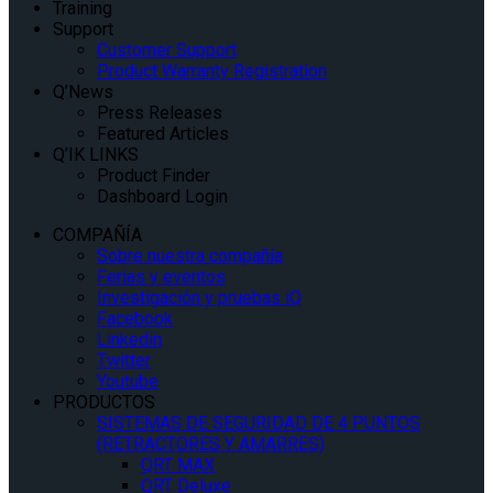
Training
Support
Customer Support
Product Warranty Registration
Q’News
Press Releases
Featured Articles
Q’IK LINKS
Product Finder
Dashboard Login
COMPAÑÍA
Sobre nuestra compañía
Ferias y eventos
Investigación y pruebas iQ
Facebook
Linkedin
Twitter
Youtube
PRODUCTOS
SISTEMAS DE SEGURIDAD DE 4 PUNTOS
(RETRACTORES Y AMARRES)
QRT MAX
QRT Deluxe