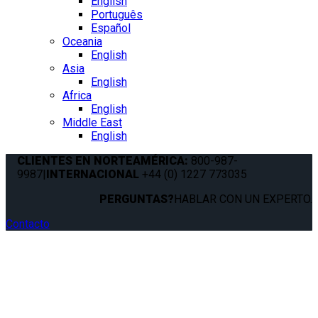
English
Português
Español
Oceania
English
Asia
English
Africa
English
Middle East
English
CLIENTES EN NORTEAMÉRICA:
800-987-
9987
|
INTERNACIONAL
+44 (0) 1227 773035
PERGUNTAS?
HABLAR CON UN EXPERTO.
Contacto