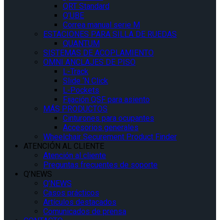
QRT Standard
Q’UBE
Correa manual serie M
ESTACIONES PARA SILLA DE RUEDAS
QUANTUM
SISTEMAS DE ACOPLAMIENTO
OMNI ANCLAJES DE PISO
L-Track
Slide ‘N Click
L-Pockets
Fijación QSF para asiento
MÁS PRODUCTOS
Cinturones para ocupantes
Accesorios generales
Wheelchair Securement Product Finder
ATENCIÓN AL CLIENTE
Atención al cliente
Preguntas frecuentes de soporte
Q’NEWS
Q’NEWS
Casos prácticos
Artículos destacados
Comunicados de prensa