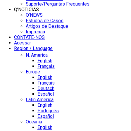
Suporte/Perguntas Frequentes
Q’NOTICIAS
Q’NEWS
Estudos de Casos
Artigos de Destaque
Imprensa
CONTATE-NOS
Acessar
Region / Language
N. America
English
Français
Europe
English
Français
Deutsch
Español
Latin America
English
Português
Español
Oceania
English