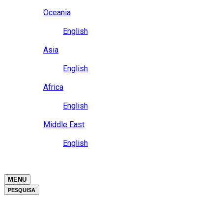
Close
Oceania
Language
English
Close
Asia
Language
English
Close
Africa
Language
English
Close
Middle East
Language
English
Close
Close
MENU
PESQUISA