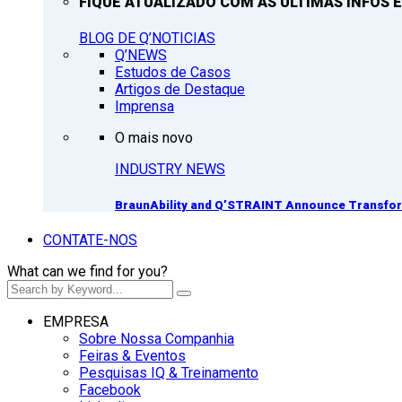
FIQUE ATUALIZADO COM AS ULTIMAS INFOS E
BLOG DE Q’NOTICIAS
Q’NEWS
Estudos de Casos
Artigos de Destaque
Imprensa
O mais novo
INDUSTRY NEWS
BraunAbility and Q’STRAINT Announce Transform
CONTATE-NOS
What can we find for you?
EMPRESA
Sobre Nossa Companhia
Feiras & Eventos
Pesquisas IQ & Treinamento
Facebook