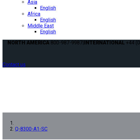
Asia
English
Africa
English
Middle East
English
NORTH AMERICA
800-987-9987
|
INTERNATIONAL
+44 (0
Contact us
Q-8300-A1-SC