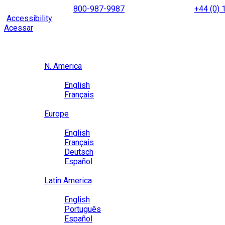
Skip
NORTH AMERICA
800-987-9987
|
INTERNATIONAL
+44 (0)
to
|
Accessibility
Enable
Accessibility Mode
to browse our site u
content
Acessar
Region / Language
Region
N. America
Language
English
Français
Close
Europe
Language
English
Français
Deutsch
Español
Close
Latin America
Language
English
Português
Español