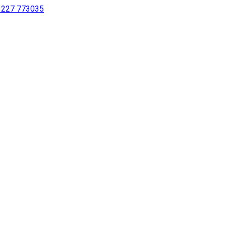
 1227 773035
sing a screen reader or for individuals with disabilities.