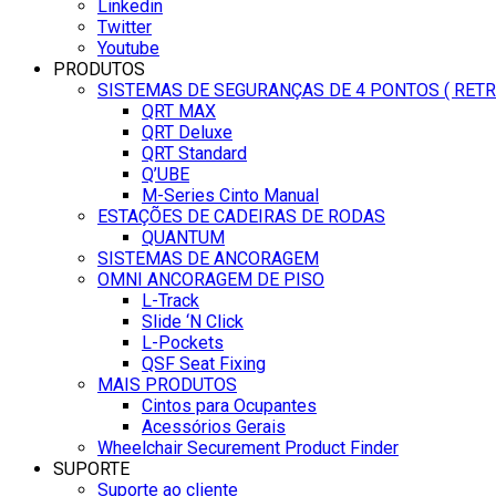
Linkedin
Twitter
Youtube
PRODUTOS
SISTEMAS DE SEGURANÇAS DE 4 PONTOS ( RET
QRT MAX
QRT Deluxe
QRT Standard
Q’UBE
M-Series Cinto Manual
ESTAÇÕES DE CADEIRAS DE RODAS
QUANTUM
SISTEMAS DE ANCORAGEM
OMNI ANCORAGEM DE PISO
L-Track
Slide ‘N Click
L-Pockets
QSF Seat Fixing
MAIS PRODUTOS
Cintos para Ocupantes
Acessórios Gerais
Wheelchair Securement Product Finder
SUPORTE
Suporte ao cliente