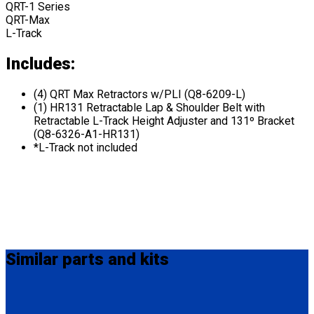
QRT-1 Series
QRT-Max
L-Track
Includes:
(4) QRT Max Retractors w/PLI (Q8-6209-L)
(1) HR131 Retractable Lap & Shoulder Belt with
Retractable L-Track Height Adjuster and 131º Bracket
(Q8-6326-A1-HR131)
*L-Track not included
Similar
parts and kits