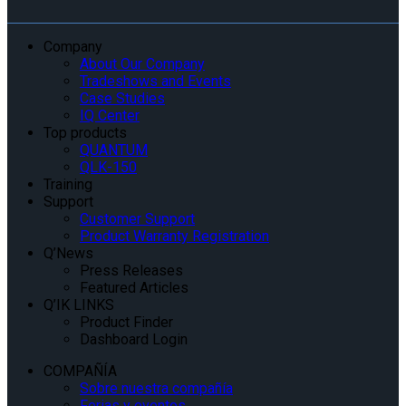
Company
About Our Company
Tradeshows and Events
Case Studies
IQ Center
Top products
QUANTUM
QLK-150
Training
Support
Customer Support
Product Warranty Registration
Q’News
Press Releases
Featured Articles
Q’IK LINKS
Product Finder
Dashboard Login
COMPAÑÍA
Sobre nuestra compañía
Ferias y eventos