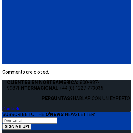
Q-8306-SC
4 QRT Max Retractors with Slide 'N Click fittings; and HR131
Retractable Lap & Shoulder Belt with Retractable L-Track
Height Adjuster and 131º Bracket
(4) QRT Deluxe Retractors w/SNC (Q8-6209-SC)
(1) HR131 Retractable Lap & Shoulder Belt with Retractable
L-Track Height Adjuster and 131º Bracket (Q8-6326-A1)
(4) Slide 'N Click Floor Anchorages (Q8-7580-A)
Comments are closed.
CLIENTES EN NORTEAMÉRICA:
800-987-
9987
|
INTERNACIONAL
+44 (0) 1227 773035
PERGUNTAS?
HABLAR CON UN EXPERTO.
Contacto
SUBSCRIBE TO THE
Q'NEWS
NEWSLETTER: