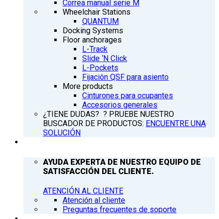
Correa manual serie M
Wheelchair Stations
QUANTUM
Docking Systems
Floor anchorages
L-Track
Slide ‘N Click
L-Pockets
Fijación QSF para asiento
More products
Cinturones para ocupantes
Accesorios generales
¿TIENE DUDAS? ? PRUEBE NUESTRO
BUSCADOR DE PRODUCTOS:
ENCUENTRE UNA
SOLUCIÓN
ATENCIÓN AL CLIENTE
AYUDA EXPERTA DE NUESTRO EQUIPO DE
SATISFACCIÓN DEL CLIENTE.
ATENCIÓN AL CLIENTE
Atención al cliente
Preguntas frecuentes de soporte
Q’NEWS