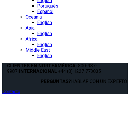
English
Português
Español
Oceania
English
Asia
English
Africa
English
Middle East
English
CLIENTES EN NORTEAMÉRICA:
800-987-
9987
|
INTERNACIONAL
+44 (0) 1227 773035
PERGUNTAS?
HABLAR CON UN EXPERTO.
Contacto