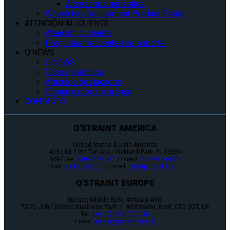
Accesorios generales
Wheelchair Securement Product Finder
ATENCIÓN AL CLIENTE
Atención al cliente
Preguntas frecuentes de soporte
Q’NEWS
Q’NEWS
Casos prácticos
Artículos destacados
Comunicados de prensa
CONTACTO
Q'STRAINT AMERICA
United States & Latin America
4031 NE 12th Terrace / Oakland Park, FL 33334
Toll-Free:
800-987-9987
/ Direct:
954-986-6665
Fax:
954-986-0021
/ Email:
cs@qstraint.com
Q'STRAINT EUROPE
Europe, Middle-East, Africa & Asia
72-76 John Wilson Business Park / Whitstable, Kent, CT5 3QT, UK
Tel:
+44 (0)1227 773035
Email:
sales@qstraint.co.uk