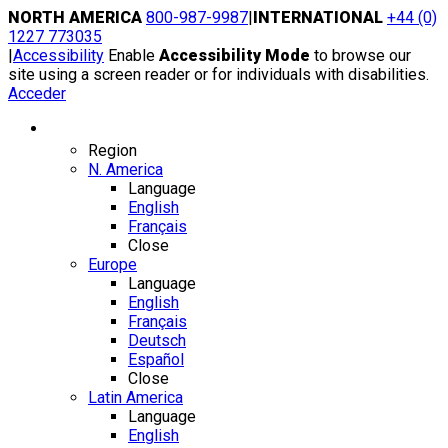
Skip
NORTH AMERICA
800-987-9987
|
INTERNATIONAL
+44 (0)
to
1227 773035
content
|
Accessibility
Enable
Accessibility Mode
to browse our
site using a screen reader or for individuals with disabilities.
Acceder
Region / Language
Region
N. America
Language
English
Français
Close
Europe
Language
English
Français
Deutsch
Español
Close
Latin America
Language
English